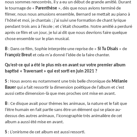
nous sommes rencontrés, il y a eu un début de grande amitié. Durant
le tournage de «
Parenthèse
», dès que nous avions terminé de
filmer, nous nous amusions ensemble, Bernard se mettait au piano à
l’hôtel et moi, je chantais ; j’ai suivi une formation de chant lyrique
pendant trois ans à l’école ; et c’était chouette. Notre amitié a perduré
après ce film et un jour, je lui ai dit que nous devrions faire quelque
chose ensemble sur le plan musical.
B
: Dans ce film, Sophie interprète une reprise de «
Si Tu Disais
» de
Françoiz Breut
et cela m’a donné l’idée de la faire chanter.
Qu’est-ce qui a été le plus mis en avant sur votre premier album
baptisé « Traversant » qui est sorti en juin 2021 ?
S
: Nous avons eu notamment une très belle chronique de
Mélanie
Bauer
qui a fait ressortir la dimension poétique de l’album et c’est
aussi cette dimension-là que mes proches ont mise en avant.
B
: Ce disque avait pour thèmes les animaux, la nature et le fait que
l’être humain en fait partie sans être un élément qui se place au-
dessus des autres animaux, l’iconographie très animalière de cet
album a aussi été mise en avant.
S
: L’onirisme de cet album est aussi ressorti.