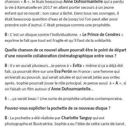
chanson «
A
». Je lisais beaucoup
Anne Dufourmantelle
qui a perdu
la vie à Ramatuelle en 2017 en allant porter secours à un jeune
enfant qui se noyait ; son cœur a lâché. Dans tous ses ouvrages, il
était beaucoup question d’eau et de jusqu’où l’on peut aller pour
prendre soin d’autrui. C’était presque comme une prophétie.
B
: C’est un disque contre l’individualisme. «
Le Prince de Cendres
»
exprime le fait que tout est fragile et qu’il faut de la solidarité.
Quelle chanson de ce nouvel album pourrait être le point de départ
d’une nouvelle collaboration cinématographique entre vous ?
B
: Il y en aurait plusieurs…Je pense à «
Evita
» même si ça a déjà été
fait, ça pourrait être sur une
Eva Perón
en France ; une femme qui
arriverait au pouvoir, qui serait adulée et qui serait jetée aux orties
après. Sophie pourrait jouer le rôle principal. Je pense aussi à «
A
», si
on faisait un film autour d’
Anne Dufourmantelle
…
S
: …ça serait beau ! Une sorte de prophète urbaine contemporaine.
Pouvez-vous expliciter la pochette de ce nouveau disque ?
B
: La pochette a été réalisée par
Charlotte Tanguy
qui est
photographe et illustratrice. Sophie a eu l’idée de cette carte de tarot.