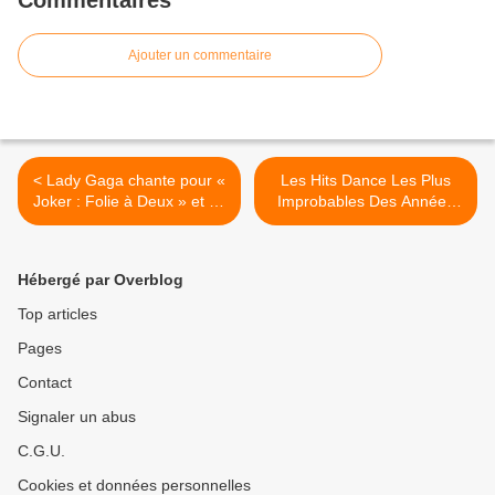
Commentaires
Ajouter un commentaire
< Lady Gaga chante pour «
Les Hits Dance Les Plus
Joker : Folie à Deux » et ça
Improbables Des Années
ne donne pas envie d’aller
90 ! >
voir le film !
Hébergé par Overblog
Top articles
Pages
Contact
Signaler un abus
C.G.U.
Cookies et données personnelles