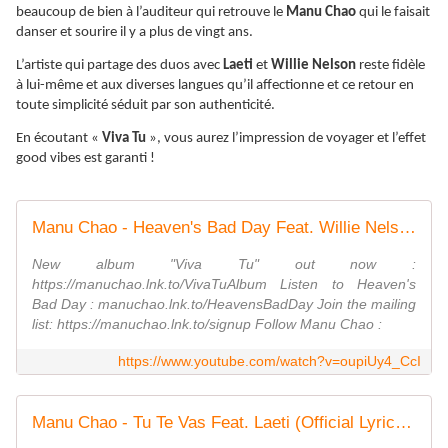
beaucoup de bien à l’auditeur qui retrouve le
Manu Chao
qui le faisait
danser et sourire il y a plus de vingt ans.
L’artiste qui partage des duos avec
Laeti
et
Willie Nelson
reste fidèle
à lui-même et aux diverses langues qu’il affectionne et ce retour en
toute simplicité séduit par son authenticité.
En écoutant «
Viva Tu
», vous aurez l’impression de voyager et l’effet
good vibes est garanti !
Manu Chao - Heaven's Bad Day Feat. Willie Nelson (Official Music Video)
New album "Viva Tu" out now :
https://manuchao.lnk.to/VivaTuAlbum Listen to Heaven's
Bad Day : manuchao.lnk.to/HeavensBadDay Join the mailing
list: https://manuchao.lnk.to/signup Follow Manu Chao :
https://www.youtube.com/watch?v=oupiUy4_CcI
Manu Chao - Tu Te Vas Feat. Laeti (Official Lyric Video)