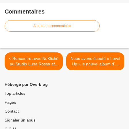
Commentaires
Ajouter un commentaire
< Rencontre avec NoKliché
Nous avons écouté « Level
au Studio Luna Rossa afin
Up » le nouvel album d’E-
d’aborder l’actualité et les
Rotic ! >
projets du duo !
Hébergé par Overblog
Top articles
Pages
Contact
Signaler un abus