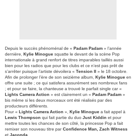
Depuis le succès phénoménal de «
Padam Padam
» l’année
dernière,
Kylie Minogue
squatte le devant de la scène Pop
internationale à grand renfort de titres imparables taillés aussi
bien pour les radios que pour les clubs et ce n’est pas prêt de
s’arrêter puisque l’artiste dévoilera «
Tension II
» le 18 octobre.
Afin de prolonger l’ère de son seizième album,
Kylie Minogue
en
offre une suite ; ce qui satisfera assurément ses nombreux fans
; et pour se faire, la chanteuse a trouvé le parfait single car «
Lights Camera Action
» est clairement un «
Padam Padam
»
bis même si les deux morceaux ont été réalisés par des
producteurs différents.
Pour «
Lights Camera Action
»,
Kylie Minogue
a fait appel à
Lewis Thompson
qui fait partie du duo
Just Kiddin
et pour
mettre toutes les chances de son côté, la princesse Pop a fait
remixer son nouveau titre par
Confidence Man, Zach Witness
et
Jaconda
.