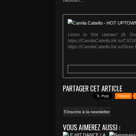
Décevant…
Listen to 'Hot Uptown' (ft.
https://CamilaCabello.ln
https://CamilaCabello.lnk.to/Sto
PARTAGER CET ARTICLE
Repost
S'inscrire à la newsletter
VOUS AIMEREZ AUSSI :