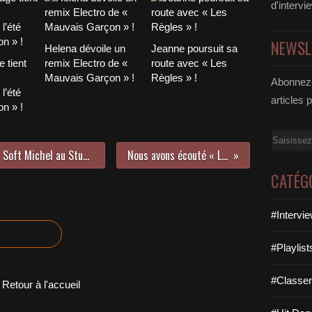
d'intervi
NEWSL
Helena dévoile un
Jeanne poursuit sa
 tient
remix Electro de «
route avec « Les
Mauvais Garçon » !
Règles » !
Abonnez-
l’été
articles 
n » !
Email
Rencontre avec Antoine du groupe Soft Michel au Studio Luna Rossa à l’occasion de la parution de « Thalasso » !
Nous avons écouté « Loom » d’Imagine Dragons !
CATÉG
#Intervi
#Playlis
#Classe
Retour à l'accueil