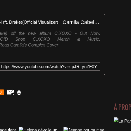
Camila Cabello - HOT UPTOWN (ft. Drake)(Official Visualizer)
 Drake) off the new album C,XOXO - Out Now:
k.to/CXOXOID Shop C,XOXO Merch & Music:
re Read Camila's Complex Cover
https://www.youtube.com/watch?v=spJR_ynZF0Y
0
À PRO