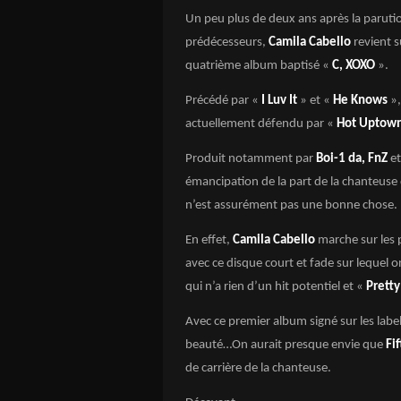
Un peu plus de deux ans après la paruti
prédécesseurs,
Camila Cabello
revient s
quatrième album baptisé «
C, XOXO
».
Précédé par «
I Luv It
» et «
He Knows
»
actuellement défendu par «
Hot Uptow
Produit notamment par
Boi-1 da, FnZ
et
émancipation de la part de la chanteuse q
n’est assurément pas une bonne chose.
En effet,
Camila Cabello
marche sur les p
avec ce disque court et fade sur lequel o
qui n’a rien d’un hit potentiel et «
Pretty
Avec ce premier album signé sur les labe
beauté…On aurait presque envie que
Fi
de carrière de la chanteuse.