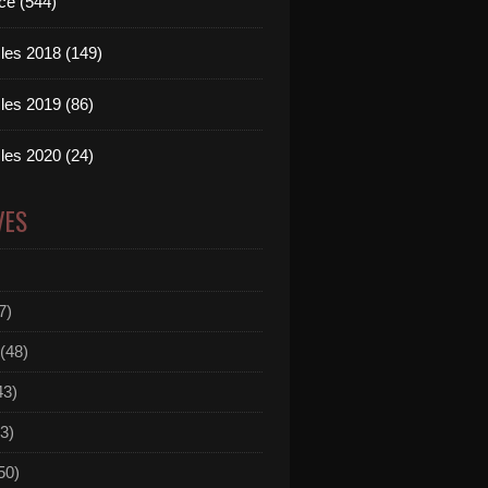
ce (544)
les 2018 (149)
les 2019 (86)
les 2020 (24)
VES
7)
(48)
43)
3)
50)