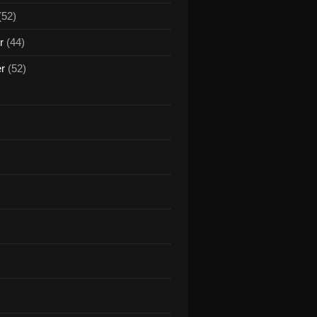
(52)
r
(44)
er
(52)