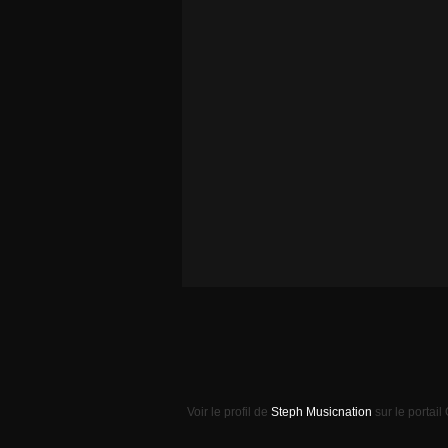
Voir le profil de
Steph Musicnation
sur le portail