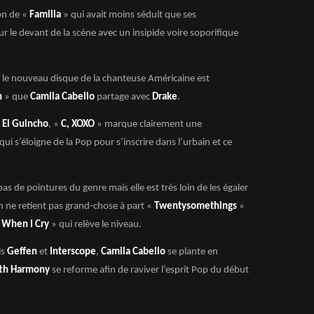
on de «
Familia
» qui avait moins séduit que ses
ur le devant de la scène avec un insipide voire soporifique
, le nouveau disque de la chanteuse Américaine est
n
» que
Camila Cabello
partage avec
Drake
.
El Guincho
, «
C, XOXO
» marque clairement une
ui s’éloigne de la Pop pour s’inscrire dans l’urbain et ce
as de pointures du genre mais elle est très loin de les égaler
n ne retient pas grand-chose à part «
Twentysomethings
»
 When I Cry
» qui relève le niveau.
ls
Geffen
et
Interscope
,
Camila Cabello
se plante en
fth Harmony
se reforme afin de raviver l’esprit Pop du début