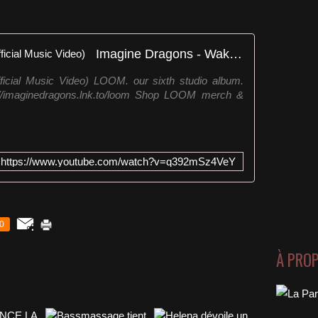
Imagine Dragons - Wake Up (Official Music Video)
icial Music Video) LOOM. our sixth studio album.
://imaginedragons.lnk.to/loom Shop LOOM merch &
https://www.youtube.com/watch?v=q392mSz4VeY
0
À PRO