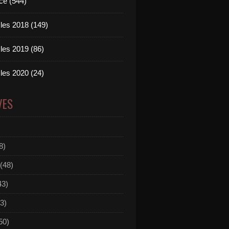
ce (544)
les 2018 (149)
les 2019 (86)
les 2020 (24)
VES
8)
(48)
43)
3)
50)