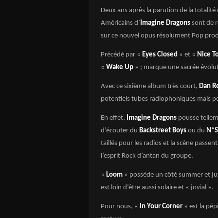
Deux ans après la parution de la totalit
Américains d’
Imagine Dragons
sont de r
sur ce nouvel opus résolument Pop prod
Précédé par «
Eyes Closed
» et «
Nice T
«
Wake Up
» ; marque une sacrée évolut
Avec ce sixième album très court,
Dan R
potentiels tubes radiophoniques mais pe
En effet,
Imagine Dragons
pousse tellem
d’écouter du
Backstreet Boys
ou du
N*S
taillés pour les radios et la scène pass
l’esprit Rock d’antan du groupe.
«
Loom
» possède un côté summer et juv
est loin d’être aussi solaire et « jovial ».
Pour nous, «
In Your Corner
» est la pép