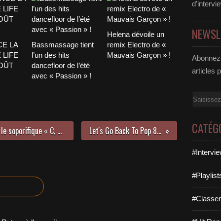
d'intervi
NEWSL
Helena dévoile un
CE LA
Bassmassage tient
remix Electro de «
 LIFE
l’un des hits
Mauvais Garçon » !
Abonnez-
AOÛT
dancefloor de l’été
articles 
avec « Passion » !
Email
CATÉG
Camila Cabello est de retour avec le soporifique « C, XOXO » !
Let's Go Back To Pop 80's !
#Intervi
#Playlis
#Classe