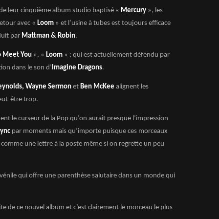
é de leur cinquième album studio baptisé «
Mercury
», les
etour avec «
Loom
» et l’usine à tubes est toujours efficace
uit par
Mattman & Robin
.
o Meet You
», «
Loom
» ; qui est actuellement défendu par
ion dans le son d’
Imagine Dragons
.
eynolds, Wayne Sermon
et
Ben McKee
alignent les
ut-être trop.
ent le curseur de la Pop qu’on aurait presque l’impression
ync
par moments mais qu’importe puisque ces morceaux
ent comme une lettre à la poste même si on regrette un peu
énile qui offre une parenthèse salutaire dans un monde qui
ite de ce nouvel album et c’est clairement le morceau le plus