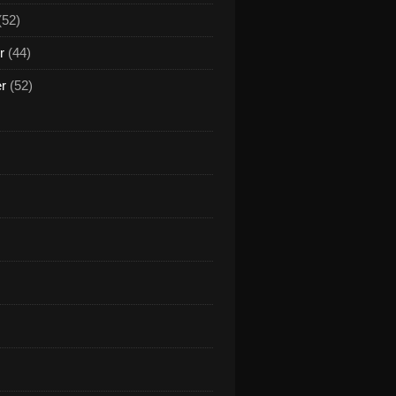
(52)
r
(44)
er
(52)