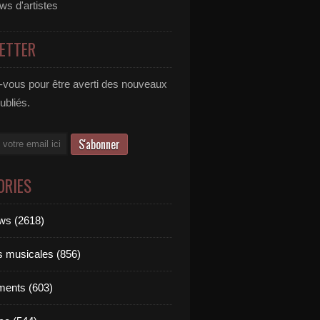
ews d'artistes
ETTER
vous pour être averti des nouveaux
publiés.
ORIES
ews (2618)
ts musicales (856)
ments (603)