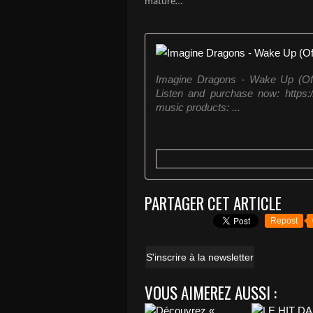
mature…
Imagine Dragons - Wake Up (Off
Listen and purchase now: https
music products: ...
PARTAGER CET ARTICLE
Repost
S'inscrire à la newsletter
VOUS AIMEREZ AUSSI :