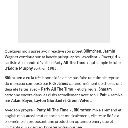
Quelques mois après avoir réactivé son projet
Blümchen
,
Jasmin
Wagner
continue sur sa lancée puisqu’après l’excellent «
Ravergirl
»,
l’artiste Allemande dévoile «
Party All The Time
» qui sample le tube
d’
Eddie Murphy
sorti en 1985.
Blümchen
a eu la très bonne idée de ne pas faire une simple reprise
du morceau composé par
Rick James
car énormément de choses ont
déjà été faites avec «
Party All The Time
» et d’ailleurs,
Sharam
cartonne encore dans les clubs actuellement avec son «
Patt
» remixé
par
Adam Beyer, Layton Giordani
et
Green Velvet
.
Avec son propre «
Party All The Time
»,
Blümchen
mixe allemand et
anglais mais aussi neuf et ancien et musicalement, elle reste fidèle à
elle-même en proposant une production uptempo énergique et
vivifiante qui a de quoi booster votre journée.