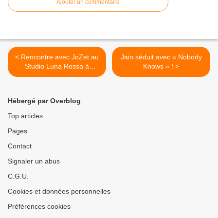
Ajouter un commentaire
< Rencontre avec JoZet au
Jain séduit avec « Nobody
Studio Luna Rossa à
Knows » ! >
l’occasion de la parution de
« Canicule » !
Hébergé par Overblog
Top articles
Pages
Contact
Signaler un abus
C.G.U.
Cookies et données personnelles
Préférences cookies