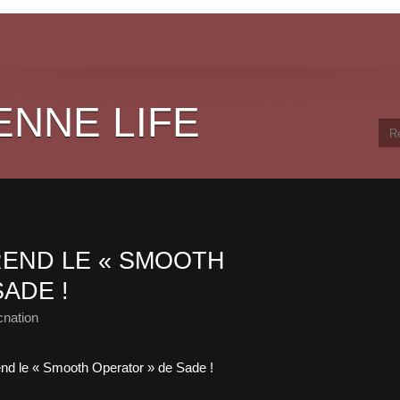
ENNE LIFE
REND LE « SMOOTH
ADE !
cnation