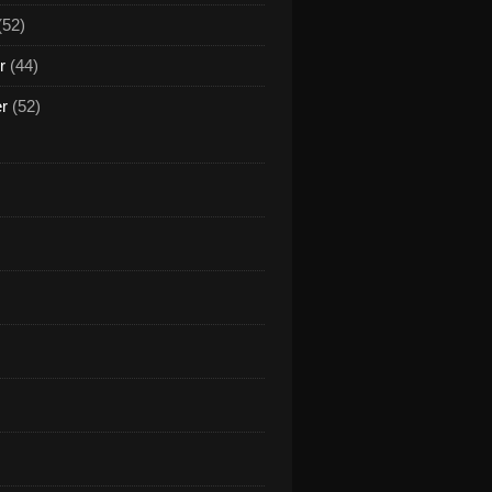
(52)
r
(44)
er
(52)