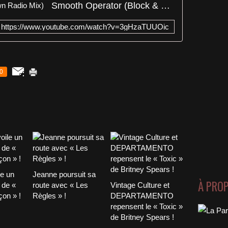
Smooth Operator (Block & Crown Radio Mix)
https://www.youtube.com/watch?v=3gHzaTUUOic
0
le un
Jeanne poursuit sa
À PRO
 de «
route avec « Les
Vintage Culture et
on » !
Règles » !
DEPARTAMENTO
repensent le « Toxic »
de Britney Spears !