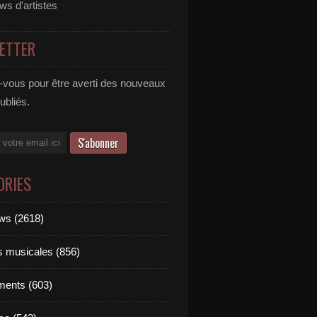
ews d'artistes
ETTER
vous pour être averti des nouveaux
publiés.
ORIES
ews (2618)
ts musicales (856)
ments (603)