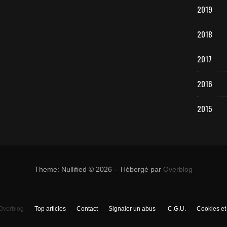
2019
2018
2017
2016
2015
Theme: Nullified © 2026 - Hébergé par
Overblog
 Overblog
Top articles
Contact
Signaler un abus
C.G.U.
Cookies et