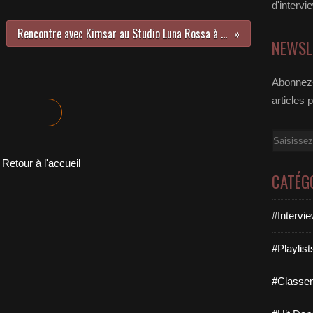
d'intervi
Rencontre avec Kimsar au Studio Luna Rossa à l’occasion de la parution de « L’Enval » !
NEWSL
Abonnez-
articles 
Email
Retour à l'accueil
CATÉG
#Intervi
#Playlis
#Classe