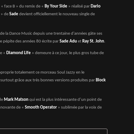
 « face B » du remix de «
By Your Side
» réalisé par
Dario
» de
Sade
devient officiellement le nouveau single de
x de la Dance Music depuis une trentaine d’années gâte ses
e pépite des années 80 écrite par
Sade Adu
et
Ray St. John
.
de «
Diamond Life
» demeure à ce jour, le plus gros tube de
proprie totalement ce morceau Soul Jazzy en le
surtout grâce aux très bonnes versions produites par
Block
 de
Mark Matson
qui est la plus intéressante d’un point de
 innovante de «
Smooth Operator
» sublimée par la voix de