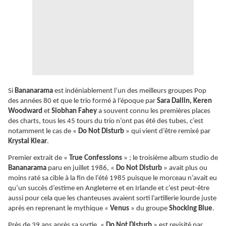
Si
Bananarama
est indéniablement l’un des meilleurs groupes Pop
des années 80 et que le trio formé à l’époque par
Sara Dallin, Keren
Woodward
et
Siobhan Fahey
a souvent connu les premières places
des charts, tous les 45 tours du trio n’ont pas été des tubes, c’est
notamment le cas de «
Do Not Disturb
» qui vient d’être remixé par
Krystal Klear
.
Premier extrait de «
True Confessions
» ; le troisième album studio de
Bananarama
paru en juillet 1986, «
Do Not Disturb
» avait plus ou
moins raté sa cible à la fin de l’été 1985 puisque le morceau n’avait eu
qu’un succès d’estime en Angleterre et en Irlande et c’est peut-être
aussi pour cela que les chanteuses avaient sorti l’artillerie lourde juste
après en reprenant le mythique «
Venus
» du groupe
Shocking Blue
.
Près de 39 ans après sa sortie, «
Do Not Disturb
» est revisité par