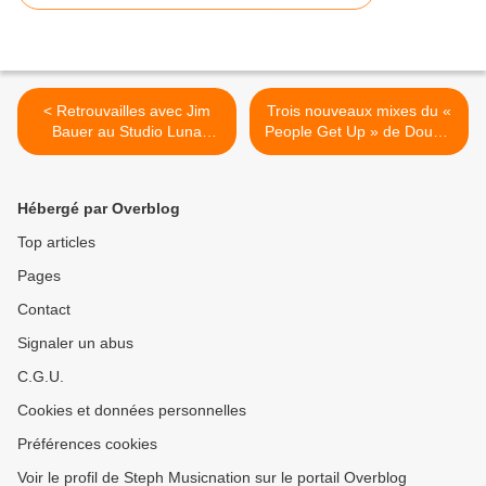
< Retrouvailles avec Jim
Trois nouveaux mixes du «
Bauer au Studio Luna
People Get Up » de Double
Rossa à l’occasion de la
Dee viennent de sortir ! >
parution de « BB98 » !
Hébergé par Overblog
Top articles
Pages
Contact
Signaler un abus
C.G.U.
Cookies et données personnelles
Préférences cookies
Voir le profil de Steph Musicnation sur le portail Overblog