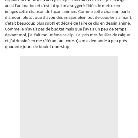
copain qui est prof en arts plastiques aux Arts Déco et qui enseigne
aussi l’animation et c’est lui qui m’a suggéré l’idée de mettre en
images cette chanson de façon animée. Comme cette chanson parle
d’amour, plutôt que d’avoir des images plein pot de couples s’aimant,
c’était beaucoup plus subtil et décalé de faire ce clip en dessin animé.
Comme je n’avais pas de budget mais que j’avais un peu de temps
devant moi, j’ai fait moi-même ce clip. J’ai pris mes feuilles de calque
et j’ai dessiné en me référant au texte.
Ça
m’a demandé à peu près
quarante jours de boulot non-stop.