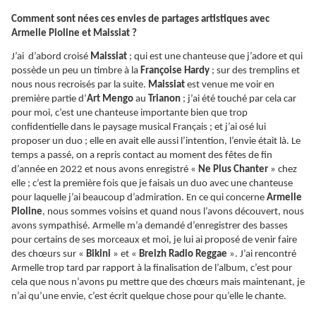
Comment sont nées ces envies de partages artistiques avec
Armelle Pioline et Maissiat ?
J’ai d’abord croisé
Maissiat
; qui est une chanteuse que j’adore et qui
possède un peu un timbre à la
Françoise Hardy
; sur des tremplins et
nous nous recroisés par la suite.
Maissiat
est venue me voir en
première partie d’
Art Mengo
au
Trianon
; j’ai été touché par cela car
pour moi, c’est une chanteuse importante bien que trop
confidentielle dans le paysage musical Français ; et j’ai osé lui
proposer un duo ; elle en avait elle aussi l’intention, l’envie était là. Le
temps a passé, on a repris contact au moment des fêtes de fin
d’année en 2022 et nous avons enregistré «
Ne Plus Chanter
» chez
elle ; c’est la première fois que je faisais un duo avec une chanteuse
pour laquelle j’ai beaucoup d’admiration. En ce qui concerne
Armelle
Pioline
, nous sommes voisins et quand nous l’avons découvert, nous
avons sympathisé. Armelle m’a demandé d’enregistrer des basses
pour certains de ses morceaux et moi, je lui ai proposé de venir faire
des chœurs sur «
Bikini
» et «
Breizh Radio Reggae
». J’ai rencontré
Armelle trop tard par rapport à la finalisation de l’album, c’est pour
cela que nous n’avons pu mettre que des chœurs mais maintenant, je
n’ai qu’une envie, c’est écrit quelque chose pour qu’elle le chante.