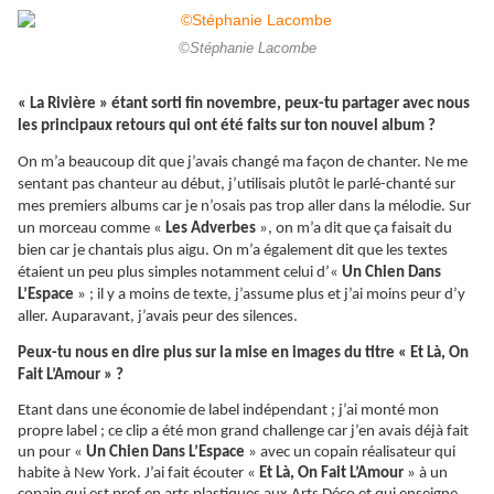
©Stéphanie Lacombe
« La Rivière » étant sorti fin novembre, peux-tu partager avec nous
les principaux retours qui ont été faits sur ton nouvel album ?
On m’a beaucoup dit que j’avais changé ma façon de chanter. Ne me
sentant pas chanteur au début, j’utilisais plutôt le parlé-chanté sur
mes premiers albums car je n’osais pas trop aller dans la mélodie. Sur
un morceau comme «
Les Adverbes
», on m’a dit que ça faisait du
bien car je chantais plus aigu. On m’a également dit que les textes
étaient un peu plus simples notamment celui d’«
Un Chien Dans
L’Espace
» ; il y a moins de texte, j’assume plus et j’ai moins peur d’y
aller. Auparavant, j’avais peur des silences.
Peux-tu nous en dire plus sur la mise en images du titre « Et Là, On
Fait L’Amour » ?
Etant dans une économie de label indépendant ; j’ai monté mon
propre label ; ce clip a été mon grand challenge car j’en avais déjà fait
un pour «
Un Chien Dans L’Espace
» avec un copain réalisateur qui
habite à New York. J’ai fait écouter «
Et Là, On Fait L’Amour
» à un