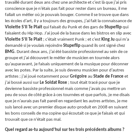
travaillé durant deux ans chez une architecte et c’est là que j’ai pris
conscience que je n’étais pas fait pour rester dans un bureau, il me
fallait un métier où je pouvais bouger. Comme il se trouve que dans
les écoles d’art, il y a toujours des groupes, j’ai fait la connaissance de
Violette S’Il Te Plait
qui faisait du Punk et des gars de
Stupeflip
qui
faisaient du Hip Hop. J’ai joué de la basse dans les bistros en slip avec
Violette S’Il Te Plait
; c’était vraiment Punk ; et c’est
King Ju
qui m’a
demandé si je voulais rejoindre
Stupeflip
quand ils ont signé chez
BMG
. Durant deux ans, j’ai été bassiste professionnel au sein de ce
groupe et j’ai découvert le métier de musicien en tournée alors
qu’auparavant, je faisais uniquement de la musique pour déconner
avec les potes. Par la suite, je suis devenu musicien pour d’autres
artistes ; j’ai joué notamment pour
Grégoire
au
Stade de France
et
j’ai bossé aussi sur
Le Soldat Rose
; tout était tracé pour que je
devienne bassiste professionnel mais comme j’avais pu mettre un
peu de sous de côté grâce à ces tournées et que parfois, je me disais
que je n’aurais pas fait pareil en regardant les autres artistes, je me
suis lancé avec un premier disque auto-produit en 2008 en suivant
les bons conseils de ma copine qui écoutait ce que je faisais et qui
trouvait que ce n'était pas mal.
Quel regard as-tu aujourd’hui sur tes trois précédents albums ?