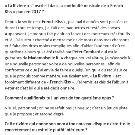
« La Rivière » s’inscrit-il dans la continuité musicale de « French
Kiss » paru en 2017 ?
Depuis la sortie de «
French Kiss
», pas mal d’années sont passées et
durant tout ce temps, j’ai fait des maquettes et testé des choses.
Auparavant, je me suis fait plaisir en faisant des morceaux très fouillis
et là, j’ai surtout cherché à mettre moins de mots dans mes chansons
et à faire des titres moins compliqués afin d’aider l’auditeur d’où ce
quatrième album qui a été réalisé par
Peter Combard
qui est le
guitariste de
Mademoiselle K
. A chaque nouvel album, je m’associe à
une nouvelle personne ; voire à de nouvelles personnes ; afin de
confronter ce que j’ai envie de faire à quelqu’un qui a du recul sur ce
que je produis comme matière. Musicalement, «
La Rivière
» est
forcément différent de «
French Kiss
». J’ai remis les clés de l’album à
Peter et c’est lui qui a été décisionnaire.
Comment qualifierais-tu l’univers de ton quatrième opus ?
Visuel, personnel ; on ne se refait pas ; sinueux ; c’est un jeu de piste
que je propose ; et second degré.
Cette rivière qui donne son nom à ton nouveau disque existe-t-elle
concrètement ou est-elle plutôt intérieure ?