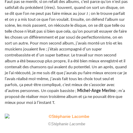
Faut pas se mentir, si on refait des albums, c’est parce qu’on n’est pas
satisfait du précédent (rires). Souvent, quand on sort un disque, on
se dit que l’on ne peut pas faire mieux au jour J ; on le trouve parfait
et on y a mis tout ce que l’on voulait. Ensuite, on défend l’album sur
scène, les mois passent, on réécoute le disque, on se dit que telle ou
telle chose n’était pas si bien que cela, qu’on pourrait essayer de faire
les choses un différemment et par souci de perfectionnisme, on en
sort un autre. Pour mon second album, j’avais monté un trio et les
musiciens jouaient live ; j’étais accompagné d’un super
contrebassiste et d’un super batteur. Le travail sur mon second
album a été beaucoup plus propre, il a été bien mieux enregistré et il
contenait des chansons qui avaient du potentiel. Un an après, quand
je l’ai réécouté, je me suis dit que j’aurais pu faire mieux encore car je
l’avais réalisé moi-même, j’avais fait tous les choix tout seul et
parfois, ça peut-être compliqué, c’est mieux de s’associer avec
d’autres personnes. Un copain bassiste ;
Michel-Ange Merino
; m’a
proposé de réaliser mon troisième album et ça ne pouvait être que
mieux pour moi à l’instant T.
©Stéphanie Lacombe