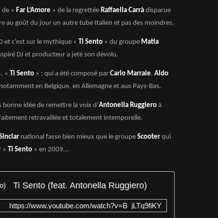
 de «
Far L’Amore
» de la regrettée
Raffaella Carrà
disparue
re au goût du jour un autre tube Italien et pas des moindres.
 et c’est sur le mythique «
Ti Sento
» du groupe
Matia
inspiré DJ et producteur a jeté son dévolu.
5, «
Ti Sento
» ; qui a été composé par
Carlo Marrale
,
Aldo
 notamment en Belgique, en Allemagne et aux Pays-Bas.
ès bonne idée de remettre la voix d’
Antonella Ruggiero
à
faitement retravaillée et totalement intemporelle.
Sinclar
national fasse bien mieux que le groupe
Scooter
qui
r «
Ti Sento
» en 2009…
Ti Sento (feat. Antonella Ruggiero)
https://www.youtube.com/watch?v=B_jLTq9fiKY