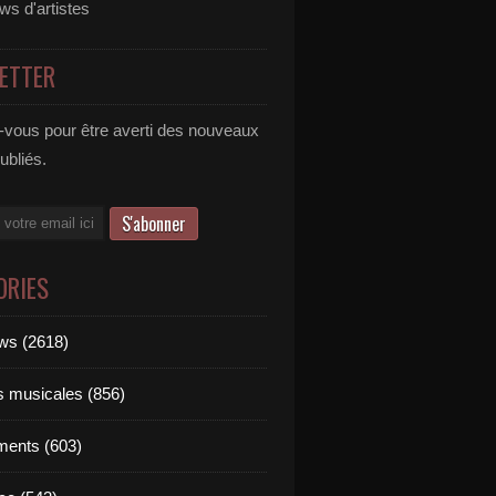
ews d'artistes
ETTER
vous pour être averti des nouveaux
publiés.
ORIES
ews (2618)
ts musicales (856)
ments (603)