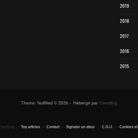
2019
2018
2017
2016
2015
Theme: Nullified © 2026 - Hébergé par
Overblog
 Overblog
Top articles
Contact
Signaler un abus
C.G.U.
Cookies et