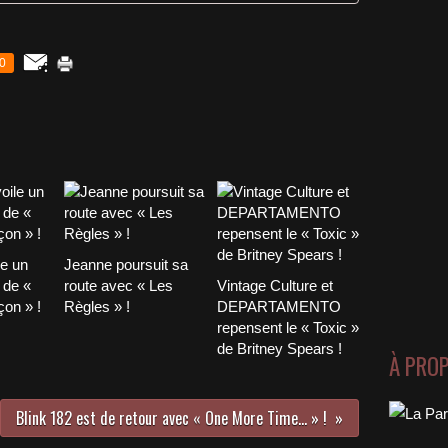
0
le un
Jeanne poursuit sa
 de «
route avec « Les
Vintage Culture et
on » !
Règles » !
DEPARTAMENTO
repensent le « Toxic »
de Britney Spears !
À PRO
Blink 182 est de retour avec « One More Time… » !