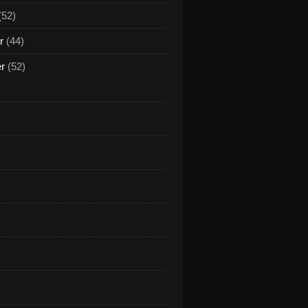
(52)
r
(44)
er
(52)