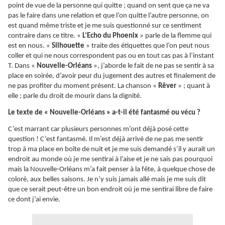
point de vue de la personne qui quitte ; quand on sent que ça ne va
pas le faire dans une relation et que l’on quitte l’autre personne, on
est quand même triste et je me suis questionné sur ce sentiment
contraire dans ce titre. «
L’Echo du Phoenix
» parle de la flemme qui
est en nous. «
Silhouette
» traite des étiquettes que l’on peut nous
coller et qui ne nous correspondent pas ou en tout cas pas à l’instant
T. Dans «
Nouvelle-Orléans
», j’aborde le fait de ne pas se sentir à sa
place en soirée, d’avoir peur du jugement des autres et finalement de
ne pas profiter du moment présent. La chanson «
Rêver
» ; quant à
elle ; parle du droit de mourir dans la dignité.
Le texte de « Nouvelle-Orléans » a-t-il été fantasmé ou vécu ?
C’est marrant car plusieurs personnes m’ont déjà posé cette
question ! C’est fantasmé. Il m’est déjà arrivé de ne pas me sentir
trop à ma place en boîte de nuit et je me suis demandé s’il y aurait un
endroit au monde où je me sentirai à l’aise et je ne sais pas pourquoi
mais la Nouvelle-Orléans m’a fait penser à la fête, à quelque chose de
coloré, aux belles saisons. Je n’y suis jamais allé mais je me suis dit
que ce serait peut-être un bon endroit où je me sentirai libre de faire
ce dont j’ai envie.