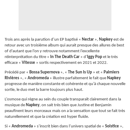
Trois ans après la parution d’un EP baptisé «
Nectar
»,
Napkey
est de
retour avec un troisième album qui aurait presque des allures de best
of d'autant que l’on y retrouve notamment l’excellente
réinterprétation du titre «
In The Death Car
» d’
Iggy Pop
et le très
efficace «
Vitesse
» sortis respectivement en 2021 et 2022.
Précédé par «
Bossa Supernova
», «
The Sun Is Up
» et «
Palmiers
Rivières
», «
Andromeda
» illustre parfaitement le fait que
Napkey
progresse de manière constante et cohérente et qu’à chaque nouvelle
sortie, le duo met la barre toujours plus haut.
L’osmose qui règne au sein du couple transparaît clairement dans la
musique de
Napkey
, on sait très bien que Justine et Benjamin
peaufinent leurs morceaux mais on a la sensation que tout se fait très
naturellement et que la création est hyper fluide.
Si «
Andromeda
» s’inscrit bien dans l’univers spatial de «
Solstice
»,