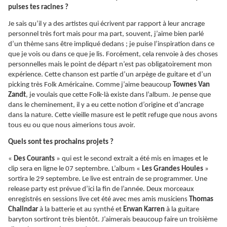
puises tes racines ?
Je sais qu’il y a des artistes qui écrivent par rapport à leur ancrage
personnel très fort mais pour ma part, souvent, j’aime bien parlé
d’un thème sans être impliqué dedans ; je puise l’inspiration dans ce
que je vois ou dans ce que je lis. Forcément, cela renvoie à des choses
personnelles mais le point de départ n’est pas obligatoirement mon
expérience. Cette chanson est partie d’un arpège de guitare et d’un
picking très Folk Américaine. Comme j’aime beaucoup
Townes Van
Zandt
, je voulais que cette Folk-là existe dans l’album. Je pense que
dans le cheminement, il y a eu cette notion d’origine et d’ancrage
dans la nature. Cette vieille masure est le petit refuge que nous avons
tous eu ou que nous aimerions tous avoir.
Quels sont tes prochains projets ?
«
Des Courants
» qui est le second extrait a été mis en images et le
clip sera en ligne le 07 septembre. L’album «
Les Grandes Houles
»
sortira le 29 septembre. Le live est entrain de se programmer. Une
release party est prévue d’ici la fin de l’année. Deux morceaux
enregistrés en sessions live cet été avec mes amis musiciens
Thomas
Chalindar
à la batterie et au synthé et
Erwan Karren
à la guitare
baryton sortiront très bientôt. J’aimerais beaucoup faire un troisième