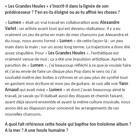
« Les Grandes Houles » s’inscrit-il dans la lignée de son
prédécesseur ? T’en es-tu éloigné ou as-tu affiné les choses ?
«
Lumen
» était un vrai travail en collaboration avec
Alexandre
Varlet
; un artiste avant tout qui est devenu réalisateur. Il y a eu
vraiment un jeu de prise en main de mes chansons par Alexandre et
du coup, nous avons formé «
Lumen
» de cette façon-là ; un peu
main dans la main ; sur un assez long terme. La trajectoire a donc été
assez singulière. Pour «
Les Grandes Houles
», l’esthétique est
vraiment venue de moi ; ça a été une impulsion artistique. Après la
parution de «
Lumen
», j’ai beaucoup réfléchi à ce que je voulais faire
et j’ai eu envie de faire un disque plus Pop dans le sens où j’ai
souhaité mettre des boîtes à rythmes et un peu plus de synthé tout
en gardant mon écriture et mon jeu de guitare. Je suis allé voir
Yann
Arnaud
qui avait mixé «
Lumen
» et dont j’avais beaucoup aimé le
travail, je savais qu’il réalisait aussi des disques et chemin faisant,
ayant déjà œuvré ensemble et ayant la même culture musicale, nous
avons été au diapason pour concevoir les arrangements de ces
nouvelles chansons.
A quoi fait référence cette houle qui baptise ton troisième album ?
A la mer ? A une houle humaine ?