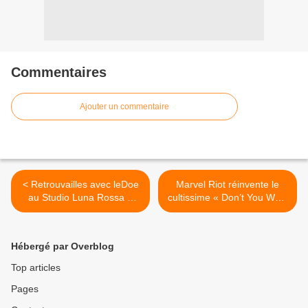
Commentaires
Ajouter un commentaire
< Retrouvailles avec leDoe
Marvel Riot réinvente le
au Studio Luna Rossa à
cultissime « Don’t You Want
l’occasion de la sortie de «
Me » de Felix ! >
Nangadef » !
Hébergé par Overblog
Top articles
Pages