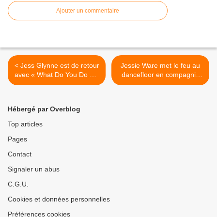
Ajouter un commentaire
< Jess Glynne est de retour
Jessie Ware met le feu au
avec « What Do You Do ? »
dancefloor en compagnie
!
de Róisín Murphy ! >
Hébergé par Overblog
Top articles
Pages
Contact
Signaler un abus
C.G.U.
Cookies et données personnelles
Préférences cookies