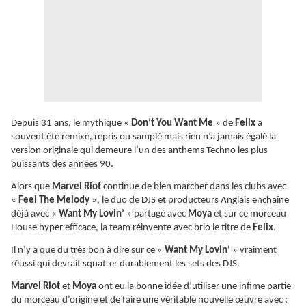
Depuis 31 ans, le mythique «
Don’t You Want Me
» de
Felix
a
souvent été remixé, repris ou samplé mais rien n’a jamais égalé la
version originale qui demeure l’un des anthems Techno les plus
puissants des années 90.
Alors que
Marvel Riot
continue de bien marcher dans les clubs avec
«
Feel The Melody
», le duo de DJS et producteurs Anglais enchaîne
déjà avec «
Want My Lovin’
» partagé avec
Moya
et sur ce morceau
House hyper efficace, la team réinvente avec brio le titre de
Felix
.
Il n’y a que du très bon à dire sur ce «
Want My Lovin’
» vraiment
réussi qui devrait squatter durablement les sets des DJS.
Marvel Riot
et
Moya
ont eu la bonne idée d’utiliser une infime partie
du morceau d’origine et de faire une véritable nouvelle œuvre avec ;