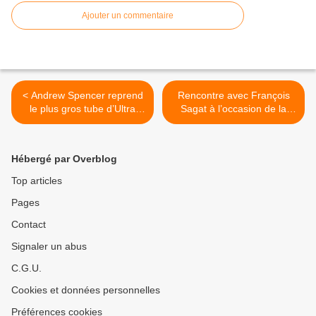
Ajouter un commentaire
< Andrew Spencer reprend
Rencontre avec François
le plus gros tube d’Ultra
Sagat à l’occasion de la
Naté façon Purple Disco
parution de son premier
Machine !
album baptisé « Videoclub
» ! >
Hébergé par Overblog
Top articles
Pages
Contact
Signaler un abus
C.G.U.
Cookies et données personnelles
Préférences cookies