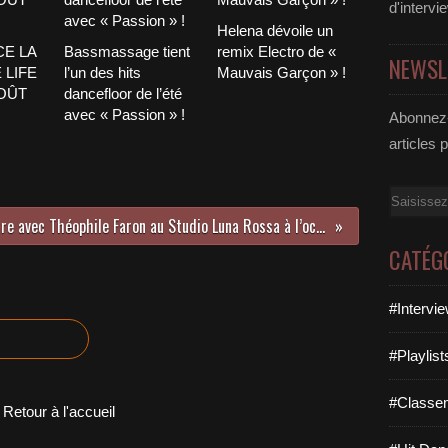
d'intervi
Helena dévoile un
CE LA
Bassmassage tient
remix Electro de «
NEWSL
 LIFE
l’un des hits
Mauvais Garçon » !
AOÛT
dancefloor de l’été
avec « Passion » !
Abonnez-
articles 
Email
Rencontre avec Théophile Faron au Studio Luna Rossa à l’occasion de la parution de l’EP « AM1 : Rumeurs » !
CATÉG
#Intervi
#Playlis
#Classe
Retour à l'accueil