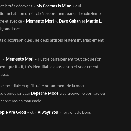
et le très décevant «
My Cosmos Is Mine
» qui
ionnel et non un single à proprement parler, le quinzième
tre et avec ce «
Memento Mori
»,
Dave Gahan
et
Martin L.
i grandioses.
uts discographiques, les deux artistes restent invariablement
i
, «
Memento Mori
» illustre parfaitement tout ce que l’on
ent qualitatif, très identifiable dans le son et vocalement
passé.
mie mondiale et qu’il traite notamment de la mort,
 au demeurant car
Depeche Mode
a su trouver le bon axe ou
la chose moins maussade.
ople Are Good
» et «
Always You
» feraient de bons