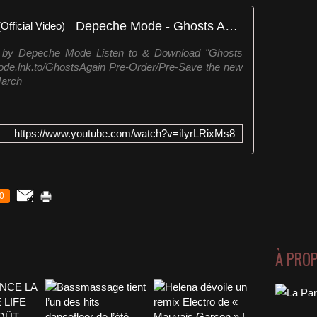
Depeche Mode - Ghosts Again (Official Video)
in" by Depeche Mode Listen to & Download "Ghosts
ode.lnk.to/GhostsAgain Pre-Order/Pre-Save the new
March
https://www.youtube.com/watch?v=iIyrLRixMs8
0
À PRO