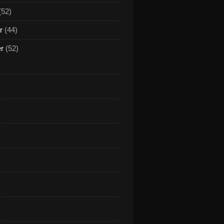
(52)
r
(44)
er
(52)