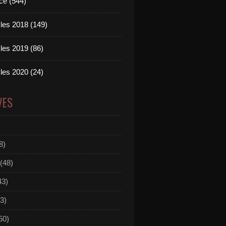
ce (544)
les 2018 (149)
les 2019 (86)
les 2020 (24)
VES
8)
(48)
43)
3)
50)