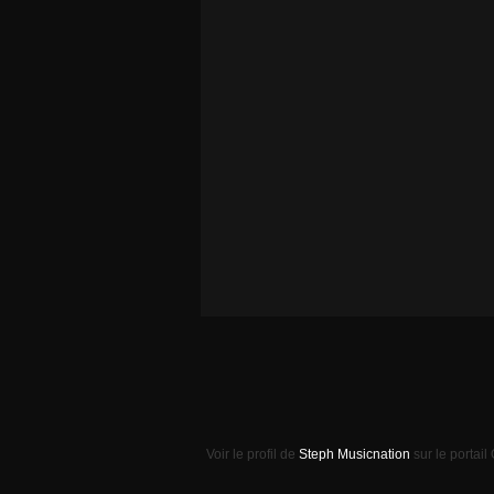
Voir le profil de
Steph Musicnation
sur le portail