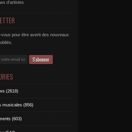
ews d'artistes
ETTER
vous pour être averti des nouveaux
publiés.
ORIES
ews (2618)
ts musicales (856)
ments (603)