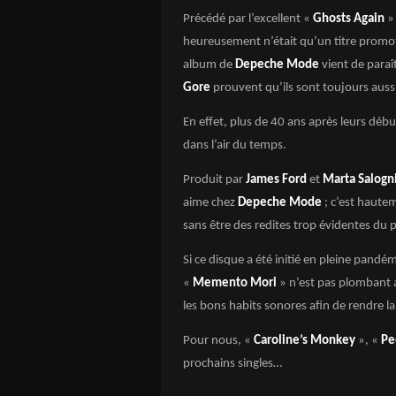
Précédé par l’excellent «
Ghosts Again
» 
heureusement n’était qu’un titre promot
album de
Depeche Mode
vient de paraî
Gore
prouvent qu’ils sont toujours auss
En effet, plus de 40 ans après leurs déb
dans l’air du temps.
Produit par
James Ford
et
Marta Salogn
aime chez
Depeche Mode
; c’est hautem
sans être des redites trop évidentes du 
Si ce disque a été initié en pleine pandé
«
Memento Mori
» n’est pas plombant
les bons habits sonores afin de rendre 
Pour nous, «
Caroline’s Monkey
», «
Pe
prochains singles…