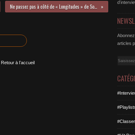
d'intervi
Ne passez pas à côté de « Longitudes » de Sophie Maurin !
NEWSL
Abonnez-
articles 
Email
Retour à l'accueil
CATÉG
#Intervi
#Playlis
#Classe