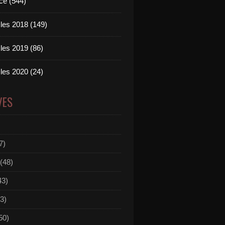
ce (544)
les 2018 (149)
les 2019 (86)
les 2020 (24)
VES
7)
(48)
43)
3)
50)