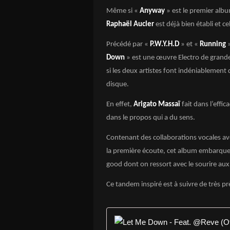
Même si «
Anyway
» est le premier alb
Raphaël Aucler
est déjà bien établi et ce
Précédé par «
P.W.Y.H.D
» et «
Running
Down
» est une œuvre Electro de grande
si les deux artistes font indéniablement
disque.
En effet,
Arigato Massaï
fait dans l’effic
dans le propos qui a du sens.
Contenant des collaborations vocales a
la première écoute, cet album embarque l
good dont on ressort avec le sourire aux
Ce tandem inspiré est à suivre de très pr