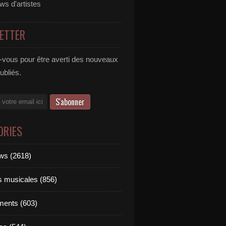
ews d'artistes
ETTER
vous pour être averti des nouveaux
publiés.
ORIES
ews (2618)
ts musicales (856)
ments (603)