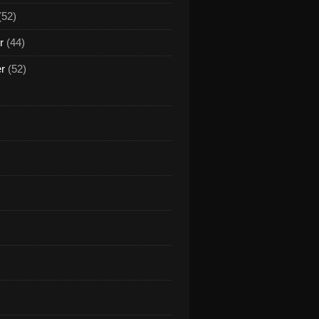
(52)
r
(44)
er
(52)