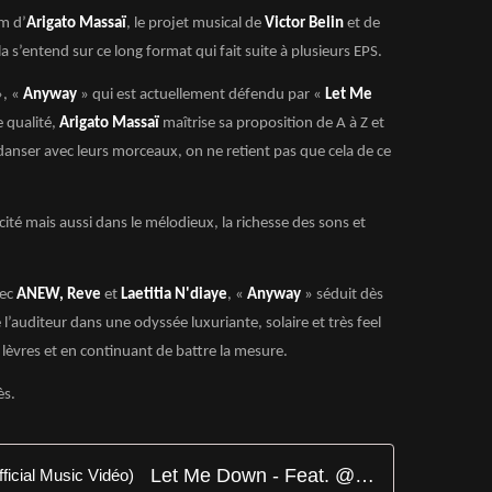
um d’
Arigato Massaï
, le projet musical de
Victor Belin
et de
la s’entend sur ce long format qui fait suite à plusieurs EPS.
», «
Anyway
» qui est actuellement défendu par «
Let Me
 qualité,
Arigato Massaï
maîtrise sa proposition de A à Z et
 danser avec leurs morceaux, on ne retient pas que cela de ce
acité mais aussi dans le mélodieux, la richesse des sons et
vec
ANEW, Reve
et
Laetitia N'diaye
, «
Anyway
» séduit dès
’auditeur dans une odyssée luxuriante, solaire et très feel
 lèvres et en continuant de battre la mesure.
ès.
Let Me Down - Feat. @Reve (Official Music Vidéo)