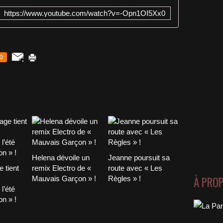
https://www.youtube.com/watch?v=-Opn1OI5Xx0
0
Helena dévoile un
Jeanne poursuit sa
 tient
remix Electro de «
route avec « Les
À PRO
Mauvais Garçon » !
Règles » !
l’été
n » !