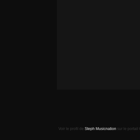
Voir le profil de
Steph Musicnation
sur le portail