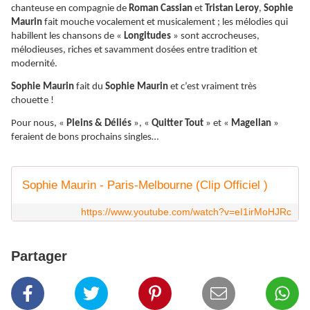
chanteuse en compagnie de
Roman Cassian
et
Tristan Leroy
,
Sophie
Maurin
fait mouche vocalement et musicalement ; les mélodies qui
habillent les chansons de «
Longitudes
» sont accrocheuses,
mélodieuses, riches et savamment dosées entre tradition et
modernité.
Sophie Maurin
fait du
Sophie Maurin
et c’est vraiment très
chouette !
Pour nous, «
Pleins & Déliés
», «
Quitter Tout
» et «
Magellan
»
feraient de bons prochains singles…
Sophie Maurin - Paris-Melbourne (Clip Officiel )
https://www.youtube.com/watch?v=eI1irMoHJRc
Partager