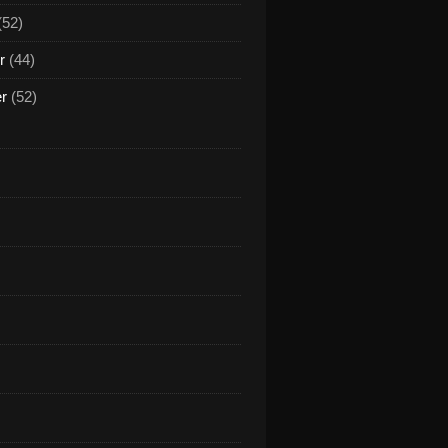
(52)
r
(44)
er
(52)