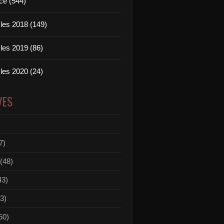
ce (544)
les 2018 (149)
les 2019 (86)
les 2020 (24)
VES
7)
(48)
43)
3)
50)