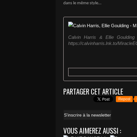
dans le même style…
Calvin Harris & Ellie Goulding 
https://calvinharris.lnk.to/MiracleEG
PARTAGER CET ARTICLE
Repost
S'inscrire à la newsletter
VOUS AIMEREZ AUSSI :