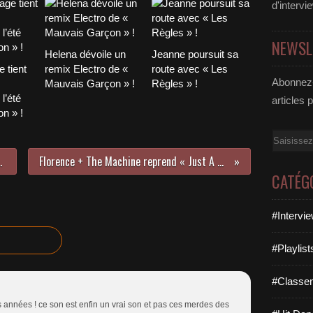
d'intervi
NEWSL
Helena dévoile un
Jeanne poursuit sa
 tient
remix Electro de «
route avec « Les
Abonnez-
Mauvais Garçon » !
Règles » !
l’été
articles 
n » !
Email
- 19 MARS 2023
Florence + The Machine reprend « Just A Girl » de No Doubt !
CATÉG
#Intervi
#Playlis
#Classe
 années ! ce son est enfin un vrai son et pas ces merdes des