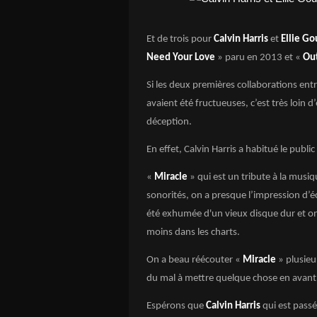
Et de trois pour
Calvin Harris
et
Ellie G
Need Your Love
» paru en 2013 et «
Ou
Si les deux premières collaborations entr
avaient été fructueuses, c’est très loin d
déception.
En effet, Calvin Harris a habitué le publ
«
Miracle
» qui est un tribute à la musiq
sonorités, on a presque l’impression d’é
été exhumée d'un vieux disque dur et on 
moins dans les charts.
On a beau réécouter «
Miracle
» plusieur
du mal à mettre quelque chose en avant à
Espérons que
Calvin Harris
qui est passé 