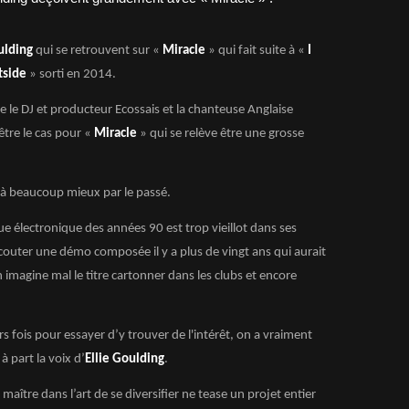
oulding
qui se retrouvent sur «
Miracle
» qui fait suite à «
I
tside
» sorti en 2014.
e le DJ et producteur Ecossais et la chanteuse Anglaise
’être le cas pour «
Miracle
» qui se relève être une grosse
ic à beaucoup mieux par le passé.
ue électronique des années 90 est trop vieillot dans ses
couter une démo composée il y a plus de vingt ans qui aurait
imagine mal le titre cartonner dans les clubs et encore
s fois pour essayer d’y trouver de l'intérêt, on a vraiment
 part la voix d’
Ellie Goulding
.
maître dans l’art de se diversifier ne tease un projet entier