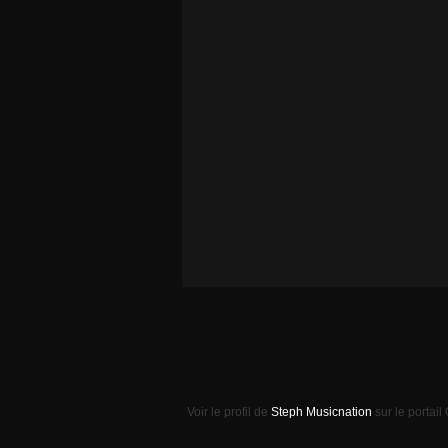
Voir le profil de
Steph Musicnation
sur le portail