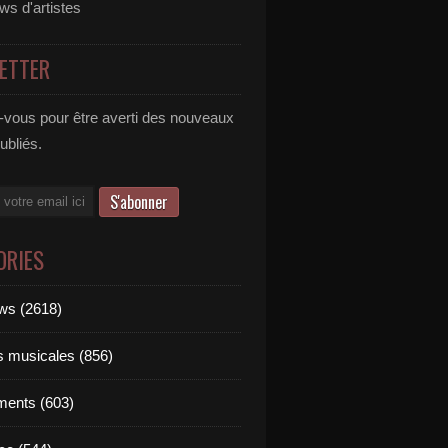
ews d'artistes
ETTER
vous pour être averti des nouveaux
publiés.
ORIES
ews (2618)
ts musicales (856)
ments (603)