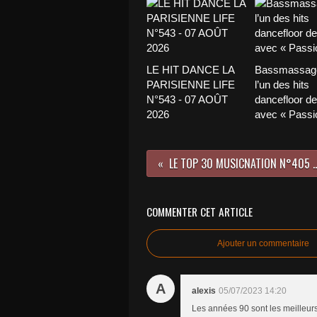
LE HIT DANCE LA
Bassmassage
PARISIENNE LIFE
l’un des hits
N°543 - 07 AOÛT
dancefloor de 
2026
avec « Passio
LE TOP 30 MUSICNATION N°405 
COMMENTER CET ARTICLE
Ajouter un commentaire
A
alexis
05/07/2023 14:20
Les années 90 sont les meilleurs