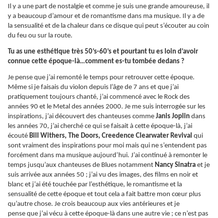
Il y a une part de nostalgie et comme je suis une grande amoureuse, il
y a beaucoup d’amour et de romantisme dans ma musique. Il y a de
la sensualité et de la chaleur dans ce disque qui peut s’écouter au coin
du feu ou sur la route.
Tu as une esthétique très 50’s-60’s et pourtant tu es loin d’avoir
connue cette époque-là…comment es-tu tombée dedans ?
Je pense que j’ai remonté le temps pour retrouver cette époque.
Même si je faisais du violon depuis l’âge de 7 ans et que j’ai
pratiquement toujours chanté, j’ai commencé avec le Rock des
années 90 et le Metal des années 2000. Je me suis interrogée sur les
inspirations, j’ai découvert des chanteuses comme
Janis Joplin
dans
les années 70, j’ai cherché ce qui se faisait à cette époque-là, j’ai
écouté
Bill Withers, The Doors, Creedence Clearwater Revival
qui
sont vraiment des inspirations pour moi mais qui ne s’entendent pas
forcément dans ma musique aujourd’hui. J’ai continué à remonter le
temps jusqu’aux chanteuses de Blues notamment
Nancy Sinatra
et je
suis arrivée aux années 50 ; j’ai vu des images, des films en noir et
blanc et j’ai été touchée par l’esthétique, le romantisme et la
sensualité de cette époque et tout cela a fait battre mon cœur plus
qu’autre chose. Je crois beaucoup aux vies antérieures et je
pense que j’ai vécu à cette époque-là dans une autre vie ; ce n’est pas