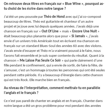
On retrouve deux titres en français sur « Blue Wine », pourquoi as-
tu choisi de les écrire dans notre langue ?
J’ai été un peu poussée par
Théo de Hond
avec qui j’ai co-composé
beaucoup de titres. Théo est guitariste et chanteur d’un autre
projet et je joue avec lui depuis quelques années. J’avais déjà une
chanson en français sur «
Out Of Line
» mais «
Encore Une Nuit
»
était beaucoup plus planante alors que pour «
Si Jamais
», j’avais
envie d’un univers très Américain tout en écrivant ma chanson en
français sur un standard Blues-Soul des années 60 avec des violons.
J’avais envie d’essayer et Théo m’a vraiment poussé à le faire, nous
l’avons fait ensemble et je suis super contente du résultat. Quant à la
chanson «
Me Laisse Pas Seule Ce Soir
» qui parle clairement d’une
fille pendant le confinement, qui a envie de sortir, de faire la fête, de
s’amuser, c’est un hommage à toutes les personnes qui ont été seules
pendant cette période. Il y a beaucoup d’énergie dans cette chanson
qui est très Rock. Elle marche bien en français.
Au niveau de l’interprétation, comment mettrais-tu en parallèle
l’anglais et le français ?
Ce n’est pas pareil de chanter en anglais et en français. Chanter dans
notre langue a été un gros problème pour moi pendant des années