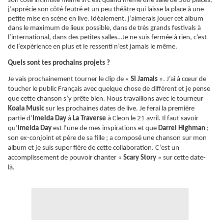
son côté intimiste même si c’est quand même une salle de 500 places,
j’apprécie son côté feutré et un peu théâtre qui laisse la place à une
petite mise en scène en live. Idéalement, j’aimerais jouer cet album
dans le maximum de lieux possible, dans de très grands festivals à
l’international, dans des petites salles…Je ne suis fermée à rien, c’est
de l’expérience en plus et le ressenti n’est jamais le même.
Quels sont tes prochains projets ?
Je vais prochainement tourner le clip de «
Si Jamais
». J’ai à cœur de
toucher le public Français avec quelque chose de différent et je pense
que cette chanson s’y prête bien. Nous travaillons avec le tourneur
Koala Music
sur les prochaines dates de live. Je ferai la première
partie d’
Imelda Day
à
La Traverse
à Cleon le 21 avril. Il faut savoir
qu’
Imelda Day
est l’une de mes inspirations et que
Darrel Highman
;
son ex-conjoint et père de sa fille ; a composé une chanson sur mon
album et je suis super fière de cette collaboration. C’est un
accomplissement de pouvoir chanter «
Scary Story
» sur cette date-
là.