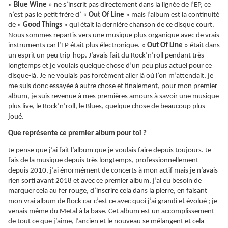
«
Blue Wine
» ne s’inscrit pas directement dans la lignée de l’EP, ce
n’est pas le petit frère d’ «
Out Of Line
» mais l’album est la continuité
de «
Good Things
» qui était la dernière chanson de ce disque court.
Nous sommes repartis vers une musique plus organique avec de vrais
instruments car l’EP était plus électronique. «
Out Of Line
» était dans
un esprit un peu trip-hop. J’avais fait du Rock’n’roll pendant très
longtemps et je voulais quelque chose d’un peu plus actuel pour ce
disque-là. Je ne voulais pas forcément aller là où l’on m’attendait, je
me suis donc essayée à autre chose et finalement, pour mon premier
album, je suis revenue à mes premières amours à savoir une musique
plus live, le Rock’n’roll, le Blues, quelque chose de beaucoup plus
joué.
Que représente ce premier album pour toi ?
Je pense que j’ai fait l’album que je voulais faire depuis toujours. Je
fais de la musique depuis très longtemps, professionnellement
depuis 2010, j’ai énormément de concerts à mon actif mais je n’avais
rien sorti avant 2018 et avec ce premier album, j’ai eu besoin de
marquer cela au fer rouge, d’inscrire cela dans la pierre, en faisant
mon vrai album de Rock car c’est ce avec quoi j’ai grandi et évolué ; je
venais même du Metal à la base. Cet album est un accomplissement
de tout ce que j’aime, l’ancien et le nouveau se mélangent et cela