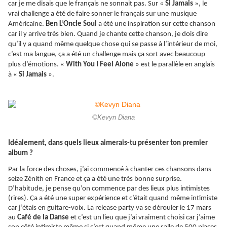
car je me disais que le français ne sonnait pas. Sur «
Si Jamais
», le
vrai challenge a été de faire sonner le français sur une musique
Américaine.
Ben L’Oncle Soul
a été une inspiration sur cette chanson
car il y arrive très bien. Quand je chante cette chanson, je dois dire
qu’il y a quand même quelque chose qui se passe à l’intérieur de moi,
c’est ma langue, ça a été un challenge mais ça sort avec beaucoup
plus d’émotions. «
With You I Feel Alone
» est le parallèle en anglais
à «
Si Jamais
».
©Kevyn Diana
Idéalement, dans quels lieux aimerais-tu présenter ton premier
album ?
Par la force des choses, j’ai commencé à chanter ces chansons dans
seize Zénith en France et ça a été une très bonne surprise.
D’habitude, je pense qu’on commence par des lieux plus intimistes
(rires).
Ça
a été une super expérience et c’était quand même intimiste
car j’étais en guitare-voix. La release party va se dérouler le 17 mars
au
Café de la Danse
et c’est un lieu que j’ai vraiment choisi car j’aime