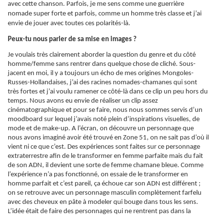
avec cette chanson. Parfois, je me sens comme une guerrière
nomade super forte et parfois, comme un homme très classe et j’ai
envie de jouer avec toutes ces polarités-là.
Peux-tu nous parler de sa mise en images ?
Je voulais très clairement aborder la question du genre et du côté
homme/femme sans rentrer dans quelque chose de cliché. Sous-
jacent en moi, il y a toujours un écho de mes origines Mongoles-
Russes-Hollandaises, j’ai des racines nomades-chamanes qui sont
très fortes et j’ai voulu ramener ce côté-là dans ce clip un peu hors du
temps. Nous avons eu envie de réaliser un clip assez
cinématographique et pour se faire, nous nous sommes servis d’un
moodboard sur lequel j’avais noté plein d’inspirations visuelles, de
mode et de make-up. A l’écran, on découvre un personnage que
nous avons imaginé avoir été trouvé en Zone 51, on ne sait pas d’où il
vient ni ce que c’est. Des expériences sont faites sur ce personnage
extraterrestre afin de le transformer en femme parfaite mais du fait
de son ADN, il devient une sorte de femme chamane bleue. Comme
l’expérience n’a pas fonctionné, on essaie de le transformer en
homme parfait et c’est pareil, ça échoue car son ADN est différent ;
on se retrouve avec un personnage masculin complètement farfelu
avec des cheveux en
pâte
à modeler qui bouge dans tous les sens.
L’idée était de faire des personnages qui ne rentrent pas dans la