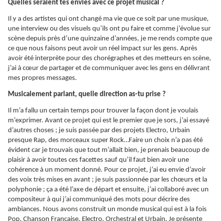
Quelles seraient tes envies avec ce projet musical ?
Il y a des artistes qui ont changé ma vie que ce soit par une musique,
une interview ou des visuels qu’ils ont pu faire et comme j’évolue sur
scène depuis près d’une quinzaine d’années, je me rends compte que
ce que nous faisons peut avoir un réel impact sur les gens. Après
avoir été interprète pour des chorégraphes et des metteurs en scène,
j’ai à cœur de partager et de communiquer avec les gens en délivrant
mes propres messages.
Musicalement parlant, quelle direction as-tu prise ?
Il m’a fallu un certain temps pour trouver la façon dont je voulais
m’exprimer. Avant ce projet qui est le premier que je sors, j’ai essayé
d’autres choses ; je suis passée par des projets Electro, Urbain
presque Rap, des morceaux super Rock…Faire un choix n’a pas été
évident car je trouvais que tout m’allait bien, je prenais beaucoup de
plaisir à avoir toutes ces facettes sauf qu’il faut bien avoir une
cohérence à un moment donné. Pour ce projet, j’ai eu envie d’avoir
des voix très mises en avant ; je suis passionnée par les chœurs et la
polyphonie ; ça a été l’axe de départ et ensuite, j’ai collaboré avec un
compositeur à qui j’ai communiqué des mots pour décrire des
ambiances. Nous avons construit un monde musical qui est à la fois
Pop, Chanson Française, Electro, Orchestral et Urbain. Je présente