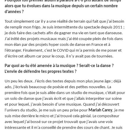
Pourquoi ton premier album à paraître a-t-il pris autant de temps
alors que tu évolues dans la musique depuis un certain nombre
d’années ?
Tout simplement car il y a une réalité de terrain qui fait que j’ai besoin
de remplir mon frigo. Je suis intermittente du spectacle depuis 2011 ;
je dois faire des cachets afin de gagner ma vie en tant que danseuse.
J’ai initié des projets musicaux mais j’ai été coupée plein de fois dans
mon élan par des projets hyper cools de danse en France et à
l’étranger. Finalement, c’est le COVID qui m’a permis de me poser et
d’écrire cet album car pour le coup, il n’y avait pas de tournées.
Par quoi as-tu été amenée à la musique ? Serait-ce la danse ?
L’envie de défendre tes propres textes ?
Un peu les deux. J’écris des textes depuis mon plus jeune âge ; déjà
ado, j’écrivais beaucoup de poésie et des petites nouvelles. La
première fois que je suis allée dans un studio de musique, c’était pour
un solo de danse que j’avais écrit et que j’allais interpréter sur scène
et pour lequel, j’avais besoin d’une musique. Quand j’ai découvert
l’univers du studio, je me suis un peu prise pour
Mariah Carey
, je me
suis mise derrière le micro et j’ai trouvé cela génial. Le compositeur
avec lequel j’ai bossé sur ce projet trouvait que j’avais une voix
intéressante et il m’a conseillé de prendre des cours de chant. Je suis