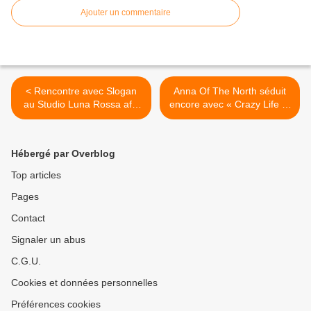
Ajouter un commentaire
< Rencontre avec Slogan
Anna Of The North séduit
au Studio Luna Rossa afin
encore avec « Crazy Life »!
d’en apprendre plus sur
>
l’EP « Le Fond De La
Classe » !
Hébergé par Overblog
Top articles
Pages
Contact
Signaler un abus
C.G.U.
Cookies et données personnelles
Préférences cookies