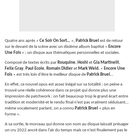
Quatre ans après «
Ce Soir On Sort…
»,
Patrick Bruel
est de retour
sur le devant de la scène avec un dixième album baptisé «
Encore
Une Fois
» ; un disque aux thématiques personnelles et sociales.
Composé de textes écrits par
Rouquine
,
Hoshi
et
Gia Martinelli
,
Felix Gray
,
Paul Ecole
,
Romain Didier
et
Mark Weld
, «
Encore Une
Fois
» est très loin d’être le meilleur disque de
Patrick Bruel
…
En effet, ce nouvel opus est assez inégal sur sa totalité ; on peine a
trouvé une réelle cohérence dans ce projet qui donne plus une
impression de patchwork ; on fait beaucoup trop le grand écart entre
tradition et modernité et le rendu final n’est pas vraiment séduisant…
même vocalement parlant, on a connu
Patrick Bruel
« plus en
forme ».
A sa sortie, le morceau qui donne son nom au disque laissait présager
un cru 2022 ancré dans l’air du temps mais ce n’est finalement pas le