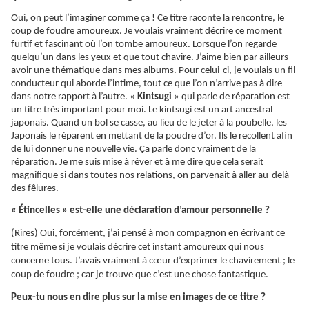
Oui, on peut l’imaginer comme ça ! Ce titre raconte la rencontre, le
coup de foudre amoureux. Je voulais vraiment décrire ce moment
furtif et fascinant où l’on tombe amoureux. Lorsque l’on regarde
quelqu’un dans les yeux et que tout chavire. J’aime bien par ailleurs
avoir une thématique dans mes albums. Pour celui-ci, je voulais un fil
conducteur qui aborde l’intime, tout ce que l’on n’arrive pas à dire
dans notre rapport à l’autre. «
Kintsugi
» qui parle de réparation est
un titre très important pour moi. Le kintsugi est un art ancestral
japonais. Quand un bol se casse, au lieu de le jeter à la poubelle, les
Japonais le réparent en mettant de la poudre d’or. Ils le recollent afin
de lui donner une nouvelle vie.
Ça
parle donc vraiment de la
réparation. Je me suis mise à rêver et à me dire que cela serait
magnifique si dans toutes nos relations, on parvenait à aller au-delà
des fêlures.
«
Étincelles
» est-elle une déclaration d’amour personnelle ?
(Rires) Oui, forcément, j’ai pensé à mon compagnon en écrivant ce
titre même si je voulais décrire cet instant amoureux qui nous
concerne tous. J’avais vraiment à cœur d’exprimer le chavirement ; le
coup de foudre ; car je trouve que c’est une chose fantastique.
Peux-tu nous en dire plus sur la mise en images de ce titre ?