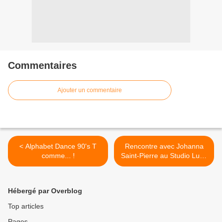
Commentaires
Ajouter un commentaire
< Alphabet Dance 90's T
Rencontre avec Johanna
comme... !
Saint-Pierre au Studio Luna
Rossa afin d'en apprendre
plus sur « Don't Stop The
Music » et sur ses projets à
Hébergé par Overblog
venir ! >
Top articles
Pages