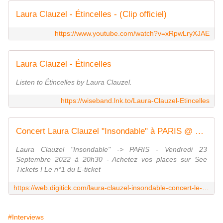
Laura Clauzel - Étincelles - (Clip officiel)
https://www.youtube.com/watch?v=xRpwLryXJAE
Laura Clauzel - Étincelles
Listen to Étincelles by Laura Clauzel.
https://wiseband.lnk.to/Laura-Clauzel-Etincelles
Concert Laura Clauzel "Insondable" à PARIS @ LE PAN PIPER - Billets & Places
Laura Clauzel "Insondable" -> PARIS - Vendredi 23
Septembre 2022 à 20h30 - Achetez vos places sur See
Tickets ! Le n°1 du E-ticket
https://web.digitick.com/laura-clauzel-insondable-concert-le-pan-piper-paris-23-septembre-2022-css5-panpiper-pg101-ri8974279.html
#Interviews