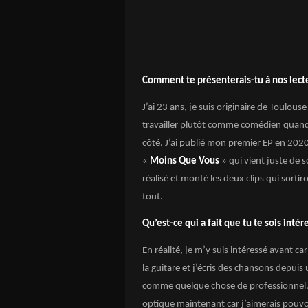
Comment te présenterais-tu à nos lect
J’ai 23 ans, je suis originaire de Toulou
travailler plutôt comme comédien quand j
côté. J’ai publié mon premier EP en 2020 
«
Moins Que Vous
» qui vient juste de s
réalisé et monté les deux clips qui sort
tout.
Qu’est-ce qui a fait que tu te sois inté
En réalité, je m’y suis intéressé avant c
la guitare et j’écris des chansons depui
comme quelque chose de professionnel. S
optique maintenant car j’aimerais pouvoi