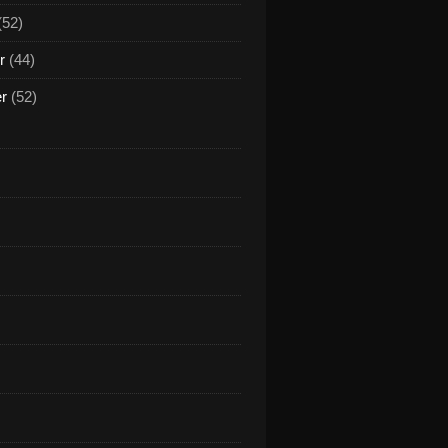
(52)
r
(44)
er
(52)