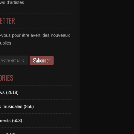
ews d'artistes
ETTER
vous pour être averti des nouveaux
publiés.
ORIES
ews (2618)
ts musicales (856)
ments (603)