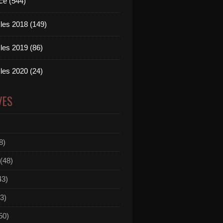
ce (544)
les 2018 (149)
les 2019 (86)
les 2020 (24)
VES
8)
(48)
43)
3)
50)