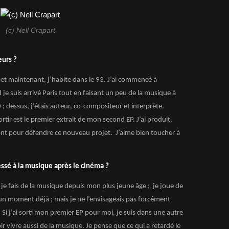
(c) Nell Crapart
eurs ?
se et maintenant, j’habite dans le 93. J’ai commencé à
e suis arrivé Paris tout en faisant un peu de la musique à
; dessus, j’étais auteur, co-compositeur et interprète.
ortir est le premier extrait de mon second EP. J’ai produit,
iront pour défendre ce nouveau projet. J’aime bien toucher à
ressé à la musique après le cinéma ?
ar je fais de la musique depuis mon plus jeune âge ; je joue de
s un moment déjà ; mais je ne l’envisageais pas forcément
i j’ai sorti mon premier EP pour moi, je suis dans une autre
r vivre aussi de la musique. Je pense que ce qui a retardé le