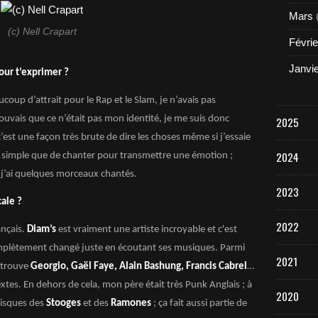
Mars
(c) Nell Crapart
Févrie
Janvi
our t’exprimer ?
ucoup d’attrait pour le Rap et le Slam, je n’avais pas
ouvais que ce n’était pas mon identité, je me suis donc
2025
’est une façon très brute de dire les choses même si j’essaie
2024
us simple que de chanter pour transmettre une émotion ;
e j’ai quelques morceaux chantés.
2023
cale ?
2022
ançais.
Diam’s
est vraiment une artiste incroyable et c'est
 complètement changé juste en écoutant ses musiques. Parmi
2021
retrouve
Georgio, Gaël Faye, Alain Bashung, Francis Cabrel
…
es. En dehors de cela, mon père était très Punk Anglais ; à
2020
disques des
Stooges
et des
Ramones
; ça fait aussi partie de