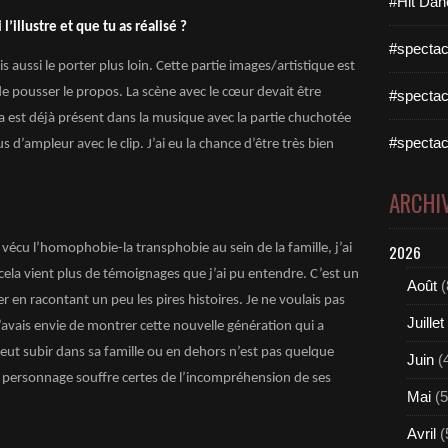
#Hit Dan
l’illustre et que tu as réalisé ?
#spectac
is aussi le porter plus loin. Cette partie images/artistique est
de pousser le propos. La scène avec le cœur devait être
#spectac
a est déjà présent dans la musique avec la partie chuchotée
#spectac
 d’ampleur avec le clip. J’ai eu la chance d’être très bien
ARCHI
 vécu l’homophobie-la transphobie au sein de la famille, j’ai
2026
 cela vient plus de témoignages que j’ai pu entendre. C’est un
Août
(
er en racontant un peu les pires histoires. Je ne voulais pas
Juillet
avais envie de montrer cette nouvelle génération qui a
ut subir dans sa famille ou en dehors n’est pas quelque
Juin
(
 personnage souffre certes de l’incompréhension de ses
Mai
(5
Avril
(