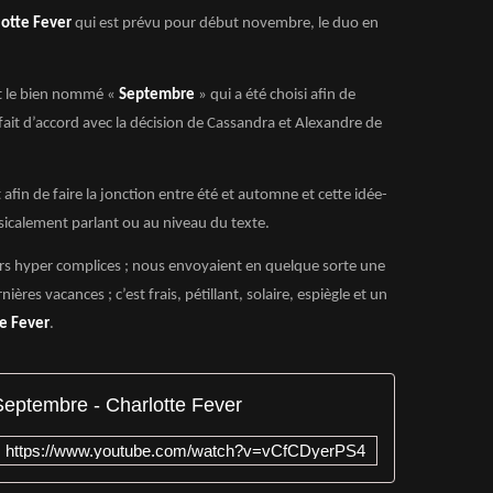
lotte Fever
qui est prévu pour début novembre, le duo en
st le bien nommé «
Septembre
» qui a été choisi afin de
fait d’accord avec la décision de Cassandra et Alexandre de
fin de faire la jonction entre été et automne et cette idée-
usicalement parlant ou au niveau du texte.
ours hyper complices ; nous envoyaient en quelque sorte une
nières vacances ; c’est frais, pétillant, solaire, espiègle et un
te Fever
.
Septembre - Charlotte Fever
https://www.youtube.com/watch?v=vCfCDyerPS4