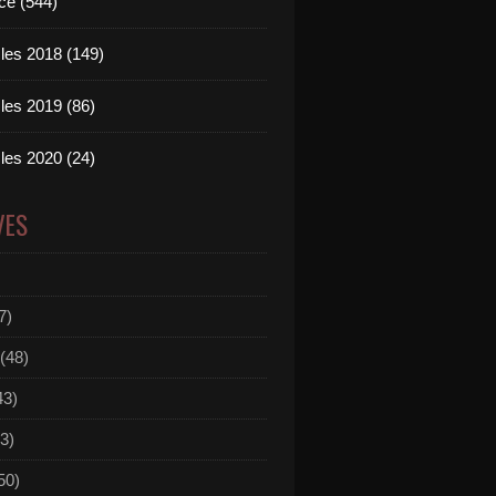
ce (544)
les 2018 (149)
les 2019 (86)
les 2020 (24)
VES
7)
(48)
43)
3)
50)