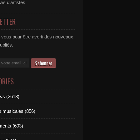
ews d'artistes
ETTER
vous pour être averti des nouveaux
publiés.
ORIES
ews (2618)
ts musicales (856)
ments (603)