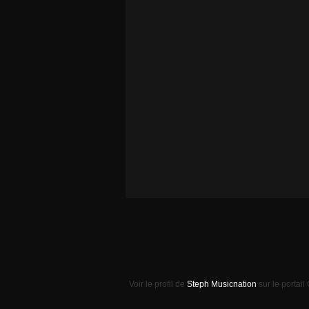
Voir le profil de
Steph Musicnation
sur le portail