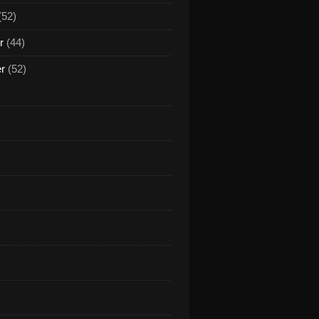
(52)
r
(44)
er
(52)