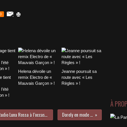
0
Helena dévoile un
Jeanne poursuit sa
 tient
remix Electro de «
route avec « Les
Mauvais Garçon » !
Règles » !
l’été
n » !
À PRO
Rencontre avec Sohan Pague au Studio Luna Rossa à l’occasion de la parution de « Moins Que Vous » !
Dorely en mode « Thérapie » !