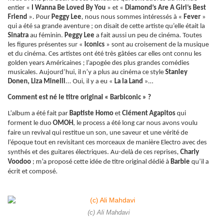
entier «
I Wanna Be Loved By You
» et «
Diamond’s Are A Girl’s Best
Friend
». Pour
Peggy Lee
, nous nous sommes intéressés à «
Fever
»
qui a été sa grande aventure ; on disait de cette artiste qu’elle était la
Sinatra
au féminin.
Peggy Lee
a fait aussi un peu de cinéma. Toutes
les figures présentes sur «
Iconics
» sont au croisement de la musique
et du cinéma. Ces artistes ont été très gâtées car elles ont connu les
golden years Américaines ; l’apogée des plus grandes comédies
musicales. Aujourd’hui, il n’y a plus au cinéma ce style
Stanley
Donen, Liza Minelli
... Oui, il y a eu «
La la Land
»…
Comment est né le titre original « Barbiconic » ?
L’album a été fait par
Baptiste Homo
et
Clément Agapitos
qui
forment le duo
OMOH
, le process a été long car nous avons voulu
faire un revival qui restitue un son, une saveur et une vérité de
l’époque tout en revisitant ces morceaux de manière Electro avec des
synthés et des guitares électriques. Au-delà de ces reprises,
Charly
Voodoo
; m’a proposé cette idée de titre original dédié à
Barbie
qu’il a
écrit et composé.
(c) Ali Mahdavi