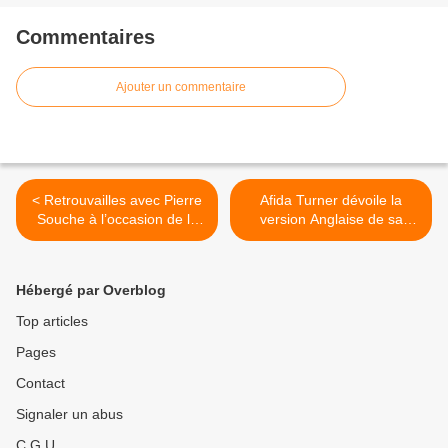
Commentaires
Ajouter un commentaire
< Retrouvailles avec Pierre
Afida Turner dévoile la
Souche à l’occasion de la
version Anglaise de sa
parution de « Dancer Boy »
reprise d’« Étienne » ! >
!
Hébergé par Overblog
Top articles
Pages
Contact
Signaler un abus
C.G.U.