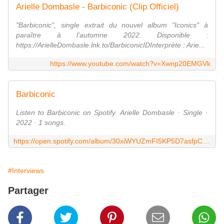
Arielle Dombasle - Barbiconic (Clip Officiel)
"Barbiconic", single extrait du nouvel album "Iconics" à
paraître à l'automne 2022. Disponible :
https://ArielleDombasle.lnk.to/BarbiconicIDInterprète : Arie...
https://www.youtube.com/watch?v=Xwnp20EMGVk
Barbiconic
Listen to Barbiconic on Spotify. Arielle Dombasle · Single ·
2022 · 1 songs.
https://open.spotify.com/album/30xiWYUZmFI5KP5D7asfpC?referral=labelaffiliate&utm_source=1101lvWFe6KC&utm_medium=Universal_France&utm_campaign=labelaffiliate
#Interviews
Partager