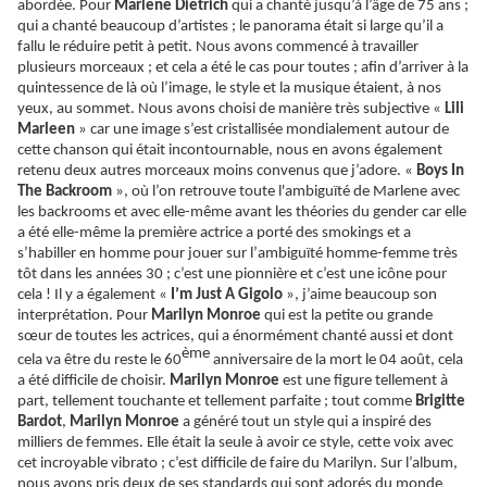
abordée. Pour
Marlene Dietrich
qui a chanté jusqu’à l’âge de 75 ans ;
qui a chanté beaucoup d’artistes ; le panorama était si large qu’il a
fallu le réduire petit à petit. Nous avons commencé à travailler
plusieurs morceaux ; et cela a été le cas pour toutes ; afin d’arriver à la
quintessence de là où l’image, le style et la musique étaient, à nos
yeux, au sommet. Nous avons choisi de manière très subjective «
Lili
Marleen
» car une image s’est cristallisée mondialement autour de
cette chanson qui était incontournable, nous en avons également
retenu deux autres morceaux moins convenus que j’adore. «
Boys In
The Backroom
», où l’on retrouve toute l'
ambiguïté
de Marlene avec
les backrooms et avec elle-même avant les théories du gender car elle
a été elle-même la première actrice a porté des smokings et a
s’habiller en homme pour jouer sur l’
ambiguïté
homme-femme très
tôt dans les années 30 ; c’est une pionnière et c’est une icône pour
cela ! Il y a également «
I’m Just A Gigolo
», j’aime beaucoup son
interprétation. Pour
Marilyn Monroe
qui est la petite ou grande
sœur de toutes les actrices, qui a énormément chanté aussi et dont
ème
cela va être du reste le 60
anniversaire de la mort le 04 août, cela
a été difficile de choisir.
Marilyn Monroe
est une figure tellement à
part, tellement touchante et tellement parfaite ; tout comme
Brigitte
Bardot
,
Marilyn Monroe
a généré tout un style qui a inspiré des
milliers de femmes. Elle était la seule à avoir ce style, cette voix avec
cet incroyable vibrato ; c’est difficile de faire du Marilyn. Sur l’album,
nous avons pris deux de ses standards qui sont adorés du monde