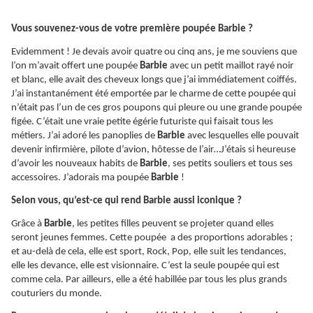
Vous souvenez-vous de votre première poupée Barbie ?
Evidemment ! Je devais avoir quatre ou cinq ans, je me souviens que
l’on m’avait offert une poupée
Barbie
avec un petit maillot rayé noir
et blanc, elle avait des cheveux longs que j’ai immédiatement coiffés.
J’ai instantanément été emportée par le charme de cette poupée qui
n’était pas l’un de ces gros poupons qui pleure ou une grande poupée
figée. C’était une vraie petite égérie futuriste qui faisait tous les
métiers. J’ai adoré les panoplies de
Barbie
avec lesquelles elle pouvait
devenir infirmière, pilote d’avion, hôtesse de l’air…J’étais si heureuse
d’avoir les nouveaux habits de
Barbie
, ses petits souliers et tous ses
accessoires. J’adorais ma poupée
Barbie
!
Selon vous, qu’est-ce qui rend Barbie aussi iconique ?
Grâce à
Barbie
, les petites filles peuvent se projeter quand elles
seront jeunes femmes. Cette poupée a des proportions adorables ;
et au-delà de cela, elle est sport, Rock, Pop, elle suit les tendances,
elle les devance, elle est visionnaire. C’est la seule poupée qui est
comme cela. Par ailleurs, elle a été habillée par tous les plus grands
couturiers du monde.