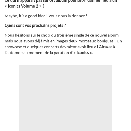
Ce qui n’apparaît pas sur cet album pourrait-il donner lieu à un
« Iconics Volume 2 » ?
Maybe, it’s a good idea ! Vous nous la donnez !
Quels sont vos prochains projets ?
Nous hésitons sur le choix du troisième single de ce nouvel album
mais nous avons déjà mis en images deux morceaux iconiques ! Un
showcase et quelques concerts devraient avoir lieu à
L’Alcazar
à
l’automne au moment de la parution d’«
Iconics
».