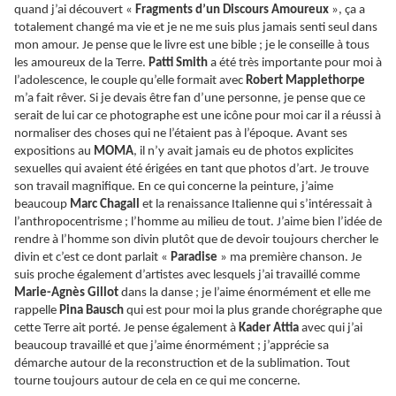
quand j’ai découvert «
Fragments d’un Discours Amoureux
», ça a
totalement changé ma vie et je ne me suis plus jamais senti seul dans
mon amour. Je pense que le livre est une bible ; je le conseille à tous
les amoureux de la Terre.
Patti Smith
a été très importante pour moi à
l’adolescence, le couple qu’elle formait avec
Robert Mapplethorpe
m’a fait rêver. Si je devais être fan d’une personne, je pense que ce
serait de lui car ce photographe est une icône pour moi car il a réussi à
normaliser des choses qui ne l’étaient pas à l’époque. Avant ses
expositions au
MOMA
, il n’y avait jamais eu de photos explicites
sexuelles qui avaient été érigées en tant que photos d’art. Je trouve
son travail magnifique. En ce qui concerne la peinture, j’aime
beaucoup
Marc Chagall
et la renaissance Italienne qui s’intéressait à
l’anthropocentrisme ; l’homme au milieu de tout. J’aime bien l’idée de
rendre à l’homme son divin plutôt que de devoir toujours chercher le
divin et c’est ce dont parlait «
Paradise
» ma première chanson. Je
suis proche également d’artistes avec lesquels j’ai travaillé comme
Marie-Agnès Gillot
dans la danse ; je l’aime énormément et elle me
rappelle
Pina Bausch
qui est pour moi la plus grande chorégraphe que
cette Terre ait porté. Je pense également à
Kader Attia
avec qui j’ai
beaucoup travaillé et que j’aime énormément ; j’apprécie sa
démarche autour de la reconstruction et de la sublimation. Tout
tourne toujours autour de cela en ce qui me concerne.