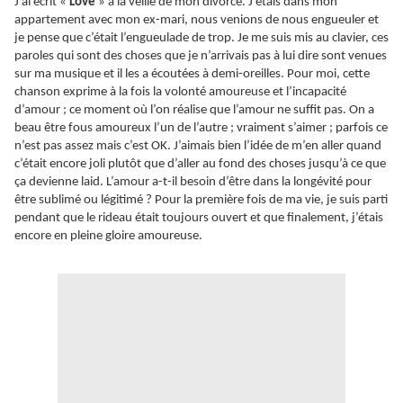
J’ai écrit «
Love
» à la veille de mon divorce. J’étais dans mon
appartement avec mon ex-mari, nous venions de nous engueuler et
je pense que c’était l’engueulade de trop. Je me suis mis au clavier, ces
paroles qui sont des choses que je n’arrivais pas à lui dire sont venues
sur ma musique et il les a écoutées à demi-oreilles. Pour moi, cette
chanson exprime à la fois la volonté amoureuse et l’incapacité
d’amour ; ce moment où l’on réalise que l’amour ne suffit pas. On a
beau être fous amoureux l’un de l’autre ; vraiment s’aimer ; parfois ce
n’est pas assez mais c’est OK. J’aimais bien l’idée de m’en aller quand
c’était encore joli plutôt que d’aller au fond des choses jusqu’à ce que
ça devienne laid. L’amour a-t-il besoin d’être dans la longévité pour
être sublimé ou légitimé ? Pour la première fois de ma vie, je suis parti
pendant que le rideau était toujours ouvert et que finalement, j’étais
encore en pleine gloire amoureuse.