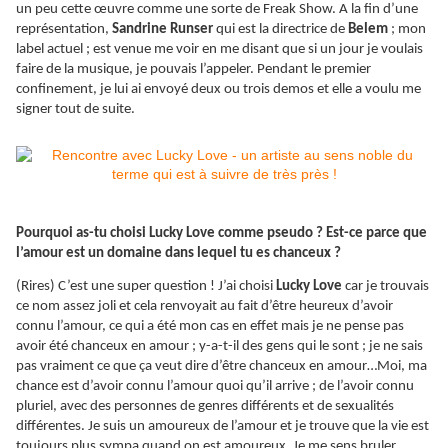
un peu cette œuvre comme une sorte de Freak Show. A la fin d’une
représentation,
Sandrine Runser
qui est la directrice de
Belem
; mon
label actuel ; est venue me voir en me disant que si un jour je voulais
faire de la musique, je pouvais l’appeler. Pendant le premier
confinement, je lui ai envoyé deux ou trois demos et elle a voulu me
signer tout de suite.
Pourquoi as-tu choisi Lucky Love comme pseudo ? Est-ce parce que
l’amour est un domaine dans lequel tu es chanceux ?
(Rires) C’est une super question ! J’ai choisi
Lucky Love
car je trouvais
ce nom assez joli et cela renvoyait au fait d’être heureux d’avoir
connu l’amour, ce qui a été mon cas en effet mais je ne pense pas
avoir été chanceux en amour ; y-a-t-il des gens qui le sont ; je ne sais
pas vraiment ce que ça veut dire d’être chanceux en amour…Moi, ma
chance est d’avoir connu l’amour quoi qu’il arrive ; de l’avoir connu
pluriel, avec des personnes de genres différents et de sexualités
différentes. Je suis un amoureux de l’amour et je trouve que la vie est
toujours plus sympa quand on est amoureux. Je me sens bruler