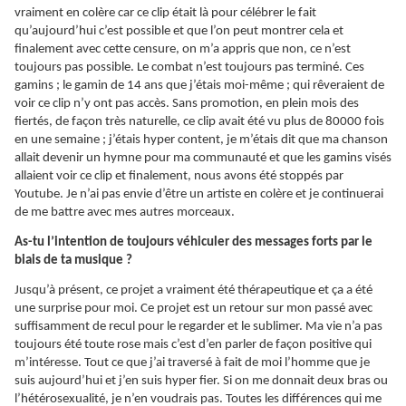
vraiment en colère car ce clip était là pour célébrer le fait
qu’aujourd’hui c’est possible et que l’on peut montrer cela et
finalement avec cette censure, on m’a appris que non, ce n’est
toujours pas possible. Le combat n’est toujours pas terminé. Ces
gamins ; le gamin de 14 ans que j’étais moi-même ; qui rêveraient de
voir ce clip n’y ont pas accès. Sans promotion, en plein mois des
fiertés, de façon très naturelle, ce clip avait été vu plus de 80000 fois
en une semaine ; j’étais hyper content, je m’étais dit que ma chanson
allait devenir un hymne pour ma communauté et que les gamins visés
allaient voir ce clip et finalement, nous avons été stoppés par
Youtube. Je n’ai pas envie d’être un artiste en colère et je continuerai
de me battre avec mes autres morceaux.
As-tu l’intention de toujours véhiculer des messages forts par le
biais de ta musique ?
Jusqu’à présent, ce projet a vraiment été thérapeutique et ça a été
une surprise pour moi. Ce projet est un retour sur mon passé avec
suffisamment de recul pour le regarder et le sublimer. Ma vie n’a pas
toujours été toute rose mais c’est d’en parler de façon positive qui
m’intéresse. Tout ce que j’ai traversé à fait de moi l’homme que je
suis aujourd’hui et j’en suis hyper fier. Si on me donnait deux bras ou
l’hétérosexualité, je n’en voudrais pas. Toutes les différences qui me