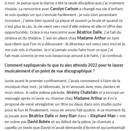
à moi. Je pense que la danse a été la seule discipline que j’ai vraiment
choisie. La rencontre avec
Carolyn Carlson
a changé ma vie d’enfant.
Je suis quelqu’un qui s’ennuie facilement ; je suis Lion ascendant
Scorpion ; j’aime bien quand ça pique et quand ça brule et quand ce
n’est plus le cas, la vie vient vers moi d’elle-même et elle m’offre des
opportunités. Grâce à ma rencontre avec
Béatrice Dalle
, j’ai fait du
cinéma et du théâtre. C’est en allant chez
Madame Arthur
en tant
que client que l’on m’a découvert ; le directeur est venu vers moi et je
me suis mis à chanter. Je n’ai jamais voulu faire tout ce que j’ai
fait mais comme je me suis beaucoup amusé à le faire, j’ai continué.
Comment expliquerais-tu que tu aies attendu 2022 pour te lancer
musicalement d’un point de vue discographique ?
Juste avant le premier confinement, j’avais commencé à faire de la
musique chez moi ; je tâtonnais, je m’amusais avec mes claviers et
mon micro. A cette même période,
Jérémy Chatelain
m’a envoyé un
message après m’avoir vu chanter chez
Madame Arthur
et il m’a
proposé de venir enregistrer un titre ou deux dans son studio juste
pour le fun et finalement, nous en avons fait quatre. A ce moment-là,
je jouais avec
Béatrice Dalle
et
Joey Starr
dans «
Elephant Man
» mis
en scène par
David Bobée
et au début de la pièce, je chantais a
capella un texte que David m’avait demandé d’écrire et qui présentait