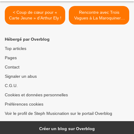
< Coup de cœur pour «
Rencontre avec Trois
Carte Jeune » d’Arthur Ely !
Vagues à La Maroquinerie
afin d’en apprendre plus sur
ce groupe que l’on suit déjà
depuis un petit moment ! >
Hébergé par Overblog
Top articles
Pages
Contact
Signaler un abus
C.G.U.
Cookies et données personnelles
Préférences cookies
Voir le profil de Steph Musicnation sur le portail Overblog
Créer un blog sur Overblog