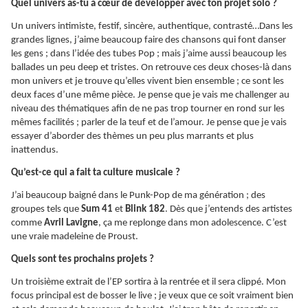
Quel univers as-tu à cœur de développer avec ton projet solo ?
Un univers intimiste, festif, sincère, authentique, contrasté…Dans les
grandes lignes, j’aime beaucoup faire des chansons qui font danser
les gens ; dans l’idée des tubes Pop ; mais j’aime aussi beaucoup les
ballades un peu deep et tristes. On retrouve ces deux choses-là dans
mon univers et je trouve qu’elles vivent bien ensemble ; ce sont les
deux faces d’une même pièce. Je pense que je vais me challenger au
niveau des thématiques afin de ne pas trop tourner en rond sur les
mêmes facilités ; parler de la teuf et de l’amour. Je pense que je vais
essayer d’aborder des thèmes un peu plus marrants et plus
inattendus.
Qu’est-ce qui a fait ta culture musicale ?
J’ai beaucoup baigné dans le Punk-Pop de ma génération ; des
groupes tels que
Sum 41
et
Blink 182
. Dès que j’entends des artistes
comme
Avril Lavigne
, ça me replonge dans mon adolescence. C’est
une vraie madeleine de Proust.
Quels sont tes prochains projets ?
Un troisième extrait de l’EP sortira à la rentrée et il sera clippé. Mon
focus principal est de bosser le live ; je veux que ce soit vraiment bien