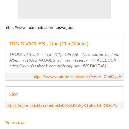
https://www.facebook.com/troisvagues
TROIS VAGUES - Lion (Clip Officiel)
TROIS VAGUES - Lion (Clip Officiel)- Titre extrait du futur
Album -TROIS VAGUES sur les réseaux :☞FACEBOOK :
https://www.facebook.com/troisvagues☞INSTAGRAM :...
https://www.youtube.com/watch?v=oA_XrhIGgyE
Lion
https://open.spotify.com/track/0ASeJShXyKTphkBatnOLt6?si=Lt-EokjfQDiX9et9hzzZnw&context=spotify%3Aalbum%3A1Xh5k7H6BKqWtsHu0UWWfH&nd=1
#Interviews