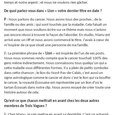
temps et notre argent ; et nous ne voulons rien gâcher.
De quoi parlez-vous dans « Lion » votre dernier titre en date ?
P
: Nous parlons du cancer. Nous avons tous des proches ; de la
famille ou des amis ; qui sont touchés par la maladie. Cela faisait un
moment que nous voulions écrire sur ce thème mais nous n’avions
pas encore réussi à trouver la façon de l’aborder. En studio, Manu est
arrivé avec un riff et nous avons commencé le titre. J’avais à cœur de
m’inspirer de ce que vivait une personne de ma famille.
J
: La première phrase de «
Lion
» est inspirée de l’un de ses posts.
Nous nous sommes rendu compte que le cancer touchait 100% des
gens même indirectement. Nous connaissons tous quelqu’un qui a
cette maladie sous différentes formes. Il y a plein de petits symboles
dans cette chanson ; le lion du Nord-Pas-de-Calais, c’est aussi un
signe astrologique comme le cancer et donc c’est le lion qui va bouffer
le cancer, la royauté
Écossaise
est représentée par un lion d’où le
tartan
Écossais
dans notre clip. Nous avons essayé de créer toute une
histoire autour de cela.
Qu’est-ce que chacun mettrait en avant chez les deux autres
membres de Trois Vagues ?
J
: Chez Manu, je vais mettre en avant sa dextérité. C’est un acharné