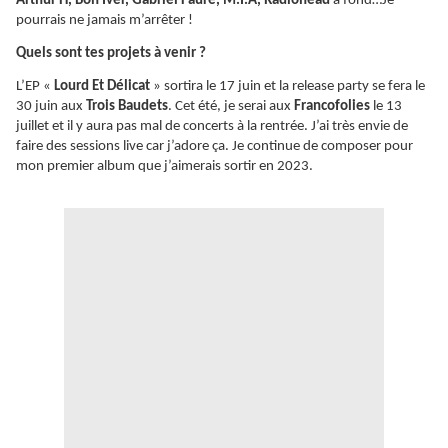
Arthur H, Bon Iver, Gabriel Fauré, M.I.A, Radiohead
à fond…Je
pourrais ne jamais m’arrêter !
Quels sont tes projets à venir ?
L’EP «
Lourd Et Délicat
» sortira le 17 juin et la release party se fera le
30 juin aux
Trois Baudets
. Cet été, je serai aux
Francofolies
le 13
juillet et il y aura pas mal de concerts à la rentrée. J’ai très envie de
faire des sessions live car j’adore ça. Je continue de composer pour
mon premier album que j’aimerais sortir en 2023.