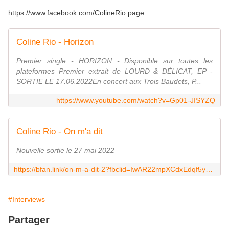
https://www.facebook.com/ColineRio.page
Coline Rio - Horizon
Premier single - HORIZON - Disponible sur toutes les
plateformes Premier extrait de LOURD & DÉLICAT, EP -
SORTIE LE 17.06.2022En concert aux Trois Baudets, P...
https://www.youtube.com/watch?v=Gp01-JISYZQ
Coline Rio - On m'a dit
Nouvelle sortie le 27 mai 2022
https://bfan.link/on-m-a-dit-2?fbclid=IwAR22mpXCdxEdqf5yWfA0-dEYmn5GyYJZY1GTOUOM9YgajP40c9K2q1N08XU
#Interviews
Partager