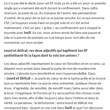
Ça n’a pas été le déclic pour cet EP mais ça en a été un pour ce premier
single qui a vraiment été écrit durant le confinement. Dans cette
chanson, je parle de ça, du manque de l’autre, des perspectives
d’avenir, de la peur de ce qui va se passer ensuite. En ce qui concerne
l’EP, j’ai toujours voulu faire un projet solo et si c’est arrivé
maintenant, c’est un peu « grâce » au confinement qui a stoppé la
tournée avec
Inuït
. En soi, nous avions envie de faire une pause et
cela m’a permis de prendre un vrai temps pour moi afin de me
concentrer sur mon projet.
Lourd et délicat, ces deux adjectifs qui baptisent ton EP
synthétisent-ils la façon dont tu vois ton univers ?
Ces deux adjectifs représentent le cœur et l’émotion et en ce sens, ça
dépeint mon projet dans lequel je parle de moi de manière très
sincère ; j’aborde mon émotivité et mon hypersensibilité. Dans
«
Lourd et Délicat
», je parle du cœur et de la tachycardie et je trouve
que ça représente bien ce que je veux présenter, quelque chose de
doux, d’agréable, de sensible, de sensitif mais j’aime aussi aller dans
le brut, l’organique, le frontal car il y aura parfois des choses crues
dans mes textes afin d’aller toujours plus dans l’intime et dans la
vérité. Le paradoxe ; la dichotomie ; entre lourd et délicat me
correspond bien. Quand on me voit dans
Inuït
et que l’on découvre