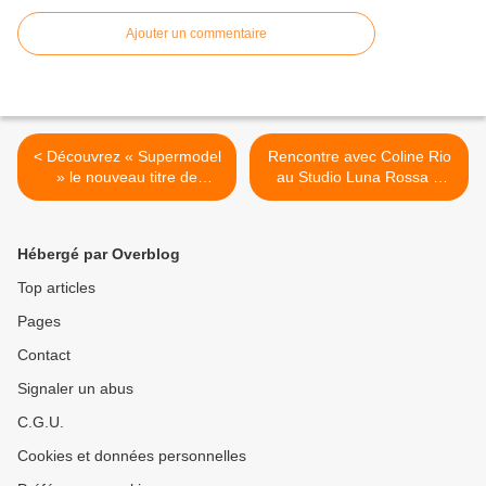
Ajouter un commentaire
< Découvrez « Supermodel
Rencontre avec Coline Rio
» le nouveau titre de
au Studio Luna Rossa à
Måneskin !
l’occasion de la sortie de
son premier EP solo ! >
Hébergé par Overblog
Top articles
Pages
Contact
Signaler un abus
C.G.U.
Cookies et données personnelles