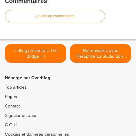
Commentaires
Ajouter un commentaire
< Sting présente « The
Retrouvailles avec
Bridge » !
Théophile au Studio Luna
Rossa à l’occasion de la
parution d’« Abscisse » ! >
Hébergé par Overblog
Top articles
Pages
Contact
Signaler un abus
C.G.U.
Cookies et données personnelles