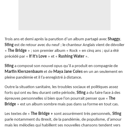
Trois ans et demi après la parution d’un album partagé avec
Shaggy
,
Sting
est de retour avec du neuf ; le chanteur Anglais vient de dévoiler
«
The Bridge
» ; son premier album « Rock » en cinq ans ; qui a été
précédé par «
If It’s Love
» et «
Rushing Water
».
Sting
a composé son nouvel opus qu’il a produit en compagnie de
Martin Kierszenbaum
et de
Maya Jane Coles
en un an seulement en
pleine pandémie et il l’a enregistré à distance.
Outre la situation sanitaire, les troubles sociaux et politiques assez
forts qui ont eu lieu durant cette période,
Sting
a du faire face à des
épreuves personnelles si bien que l’on pourrait penser que «
The
Bridge
» est un album sombre mais pas dans sa forme en tout cas.
Les textes de «
The Bridge »
sont assurément très personnels,
Sting
parle notamment du Brexit, de la pandémie, de populisme, d’amour
mais les mélodies qui habillent ses nouvelles chansons tendent vers