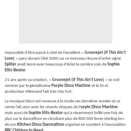
Impossible d’être passé à côté de l’excellent «
Groovejet (If This Ain’t
Love)
» paru durant l’été 2000 car ce morceau House d’enfer signé
Spiller
avait lancé avec beaucoup d’éclat la carrière solo de
Sophie
Ellis-Bextor
.
21 ans après sa création, «
Groovejet (If This Ain’t Love)
» se voit
remixer par le génialissime
Purple Disco Machine
et le DJ et
producteur Allemand fait très très fort.
La musique Disco est revenue à la mode ces dernières années et ce
remix fait sens avec les récents disques de P
urple Disco Machine
mais aussi de
Sophie Ellis-Bextor
qui a récemment brillé une fois de
plus sur le dancefloor en récoltant plus de 800 000 livres sterling lors
de son
Kitchen Disco Danceathon
organisé en soutient à l’association
BBC Children In Need
.