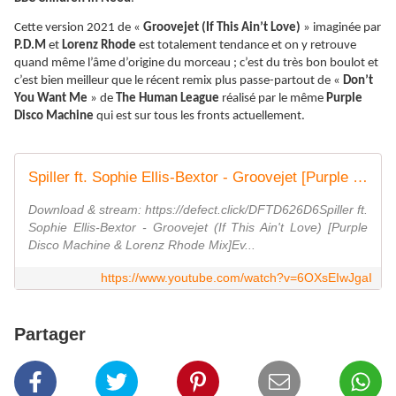
Cette version 2021 de «
Groovejet (If This Ain’t Love)
» imaginée par
P.D.M
et
Lorenz Rhode
est totalement tendance et on y retrouve
quand même l’âme d’origine du morceau ; c’est du très bon boulot et
c’est bien meilleur que le récent remix plus passe-partout de «
Don’t
You Want Me
» de
The Human League
réalisé par le même
Purple
Disco Machine
qui est sur tous les fronts actuellement.
Spiller ft. Sophie Ellis-Bextor - Groovejet [Purple Disco Machine & Lorenz Rhode Remix]
Download & stream: https://defect.click/DFTD626D6Spiller ft.
Sophie Ellis-Bextor - Groovejet (If This Ain't Love) [Purple
Disco Machine & Lorenz Rhode Mix]Ev...
https://www.youtube.com/watch?v=6OXsEIwJgaI
Partager