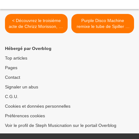
< Découvrez le troisième
Purple Disco Machine
acte de Chrizz Morisson, DJ
remixe le tube de Spiller et
Esteban et Timi Kullai !
c’est une bombe ! >
Hébergé par Overblog
Top articles
Pages
Contact
Signaler un abus
C.G.U.
Cookies et données personnelles
Préférences cookies
Voir le profil de Steph Musicnation sur le portail Overblog