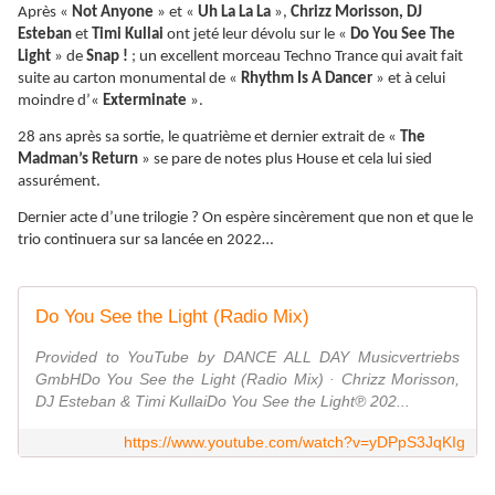
Après «
Not Anyone
» et «
Uh La La La
»,
Chrizz Morisson, DJ
Esteban
et
Timi Kullai
ont jeté leur dévolu sur le «
Do You See The
Light
» de
Snap !
; un excellent morceau Techno Trance qui avait fait
suite au carton monumental de «
Rhythm Is A Dancer
» et à celui
moindre d’«
Exterminate
».
28 ans après sa sortie, le quatrième et dernier extrait de «
The
Madman’s Return
» se pare de notes plus House et cela lui sied
assurément.
Dernier acte d’une trilogie ? On espère sincèrement que non et que le
trio continuera sur sa lancée en 2022…
Do You See the Light (Radio Mix)
Provided to YouTube by DANCE ALL DAY Musicvertriebs
GmbHDo You See the Light (Radio Mix) · Chrizz Morisson,
DJ Esteban & Timi KullaiDo You See the Light℗ 202...
https://www.youtube.com/watch?v=yDPpS3JqKIg