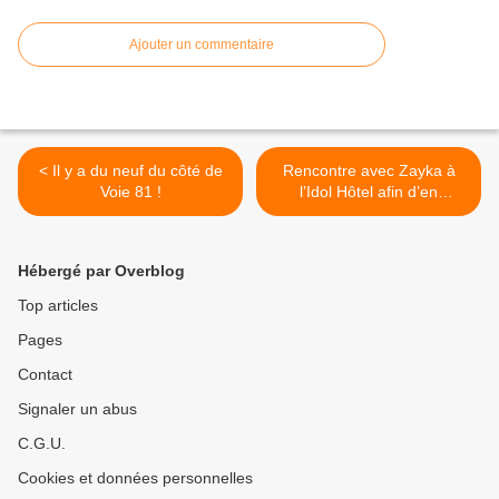
Ajouter un commentaire
< Il y a du neuf du côté de
Rencontre avec Zayka à
Voie 81 !
l’Idol Hôtel afin d’en
apprendre plus sur son
premier album à paraître à
l’automne ! >
Hébergé par Overblog
Top articles
Pages
Contact
Signaler un abus
C.G.U.
Cookies et données personnelles