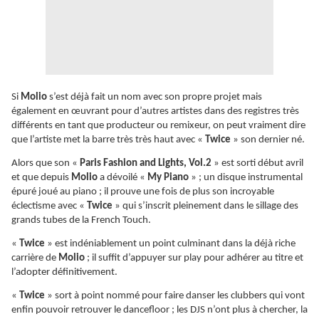
Si
Molio
s’est déjà fait un nom avec son propre projet mais
également en œuvrant pour d’autres artistes dans des registres très
différents en tant que producteur ou remixeur, on peut vraiment dire
que l’artiste met la barre très très haut avec «
Twice
» son dernier né.
Alors que son «
Paris Fashion and Lights, Vol.2
» est sorti début avril
et que depuis
Molio
a dévoilé «
My Piano
» ; un disque instrumental
épuré joué au piano ; il prouve une fois de plus son incroyable
éclectisme avec «
Twice
» qui s’inscrit pleinement dans le sillage des
grands tubes de la French Touch.
«
Twice
» est indéniablement un point culminant dans la déjà riche
carrière de
Molio
; il suffit d’appuyer sur play pour adhérer au titre et
l’adopter définitivement.
«
Twice
» sort à point nommé pour faire danser les clubbers qui vont
enfin pouvoir retrouver le dancefloor ; les DJS n’ont plus à chercher, la