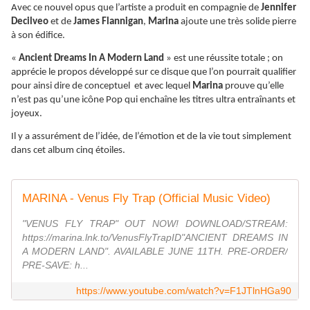
Avec ce nouvel opus que l’artiste a produit en compagnie de
Jennifer
Decilveo
et de
James Flannigan
,
Marina
ajoute une très solide pierre
à son édifice.
«
Ancient Dreams In A Modern Land
» est une réussite totale ; on
apprécie le propos développé sur ce disque que l’on pourrait qualifier
pour ainsi dire de conceptuel et avec lequel
Marina
prouve qu’elle
n’est pas qu’une icône Pop qui enchaîne les titres ultra entraînants et
joyeux.
Il y a assurément de l’idée, de l’émotion et de la vie tout simplement
dans cet album cinq étoiles.
MARINA - Venus Fly Trap (Official Music Video)
"VENUS FLY TRAP" OUT NOW! DOWNLOAD/STREAM:
https://marina.lnk.to/VenusFlyTrapID"ANCIENT DREAMS IN
A MODERN LAND". AVAILABLE JUNE 11TH. PRE-ORDER/
PRE-SAVE: h...
https://www.youtube.com/watch?v=F1JTlnHGa90