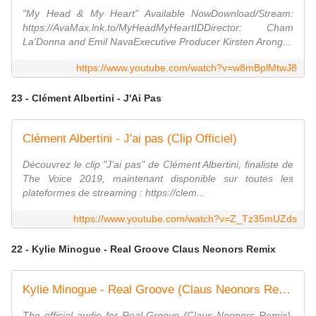
"My Head & My Heart" Available NowDownload/Stream:
https://AvaMax.lnk.to/MyHeadMyHeartIDDirector: Cham
La'Donna and Emil NavaExecutive Producer Kirsten Arong...
https://www.youtube.com/watch?v=w8mBplMtwJ8
23 - Clément Albertini - J'Ai Pas
Clément Albertini - J'ai pas (Clip Officiel)
Découvrez le clip "J'ai pas" de Clément Albertini, finaliste de
The Voice 2019, maintenant disponible sur toutes les
plateformes de streaming : https://clem...
https://www.youtube.com/watch?v=Z_Tz35mUZds
22 - Kylie Minogue - Real Groove Claus Neonors Remix
Kylie Minogue - Real Groove (Claus Neonors Remix) (Official Audio)
The official audio for Real Groove (Claus Neonors Remix).