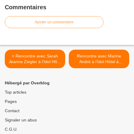
Commentaires
Ajouter un commentaire
< Rencontre avec Sarah
Rencontre avec Marine
Jeanne Ziegler à l’Idol Hôtel
André à l’Idol Hôtel à
à l’occasion de la récente
l’occasion de la parution de
parution de « Session
son premier EP ! >
acoustique » !
Hébergé par Overblog
Top articles
Pages
Contact
Signaler un abus
C.G.U.