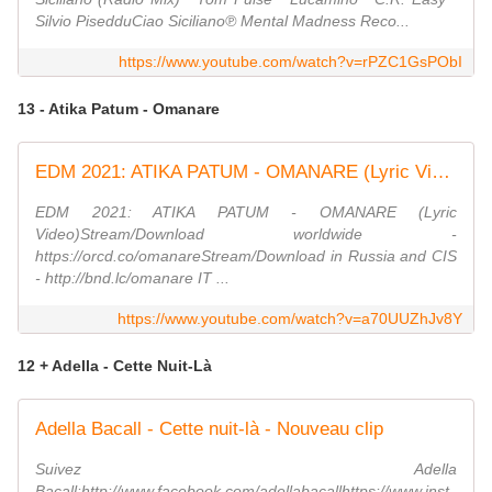
Silvio PisedduCiao Siciliano℗ Mental Madness Reco...
https://www.youtube.com/watch?v=rPZC1GsPObI
13 - Atika Patum - Omanare
EDM 2021: ATIKA PATUM - OMANARE (Lyric Video)
EDM 2021: ATIKA PATUM - OMANARE (Lyric
Video)Stream/Download worldwide -
https://orcd.co/omanareStream/Download in Russia and CIS
- http://bnd.lc/omanare IT ...
https://www.youtube.com/watch?v=a70UUZhJv8Y
12 + Adella - Cette Nuit-Là
Adella Bacall - Cette nuit-là - Nouveau clip
Suivez Adella
Bacall:http://www.facebook.com/adellabacallhttps://www.inst