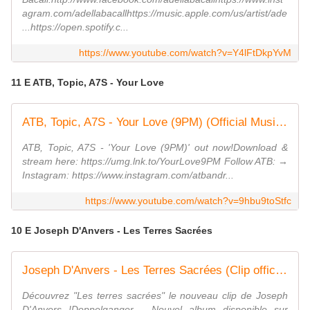
agram.com/adellabacallhttps://music.apple.com/us/artist/ade
...https://open.spotify.c...
https://www.youtube.com/watch?v=Y4lFtDkpYvM
11 E ATB, Topic, A7S - Your Love
ATB, Topic, A7S - Your Love (9PM) (Official Music Video)
ATB, Topic, A7S - 'Your Love (9PM)' out now!Download &
stream here: https://umg.lnk.to/YourLove9PM Follow ATB: →
Instagram: https://www.instagram.com/atbandr...
https://www.youtube.com/watch?v=9hbu9toStfc
10 E Joseph D'Anvers - Les Terres Sacrées
Joseph D'Anvers - Les Terres Sacrées (Clip officiel)
Découvrez "Les terres sacrées" le nouveau clip de Joseph
D'Anvers !Doppelganger - Nouvel album disponible sur