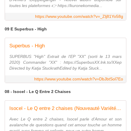
toutes les plateformes 👉 https://kuronekomedia...
https://www.youtube.com/watch?v=_Zlj81Yo58g
09 E Superbus - High
Superbus - High
SUPERBUS "High" Extrait de l'EP "XX" (sorti le 13 mars
2020) Commander "XX" : https://SuperbusXX.lnk.to/XXep
Directed by Katja StuckrathEdited by Katja Stuck...
https://www.youtube.com/watch?v=DbJbtSol7Eo
08 - Isocel - Le Q Entre 2 Chaises
Isocel - Le Q entre 2 chaises (Nouveauté Variété Française 2021)
Avec Le Q entre 2 chaises, Isocel parle d'Amour et son
avalanche de questions quand cet amour touche un homme
marié avec femme et enfants, pour un autre homm...