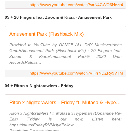
https://www.youtube.com/watch?v=N4CWO6Nezr4
05 + 20 Fingers feat Zooom & Kiara - Amusement Park
Amusement Park (Flashback Mix)
Provided to YouTube by DANCE ALL DAY Musicvertriebs
GmbHAmusement Park (Flashback Mix) · 20 Fingers feat.
Zooom & KiaraAmusement Park℗ 2020 Dmn
RecordsReleas...
https://www.youtube.com/watch?v=PrNDZRy9VTM
04 + Riton x Nightcrawlers - Friday
Riton x Nightcrawlers - Friday ft. Mufasa & Hypeman (Dopamine Re-edit) [Official Video]
Riton x Nightcrawlers Ft. Mufasa x Hypeman (Dopamine Re-
Edit) 'Friday' is out now. Listen here:
https://lnk.to/FridayRNMHydFollow
Ritonhttps://www.instagram....