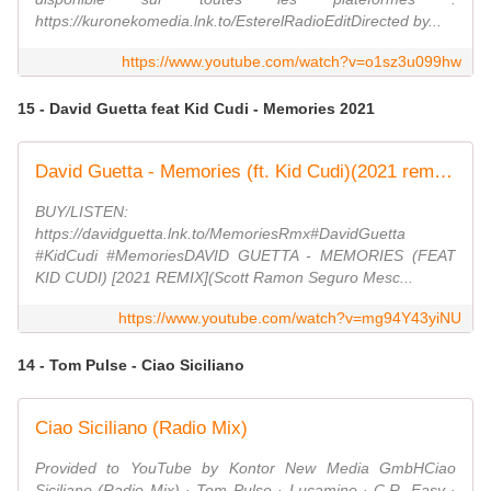
https://kuronekomedia.lnk.to/EsterelRadioEditDirected by...
https://www.youtube.com/watch?v=o1sz3u099hw
15 - David Guetta feat Kid Cudi - Memories 2021
David Guetta - Memories (ft. Kid Cudi)(2021 remix) [visualizer]
BUY/LISTEN:
https://davidguetta.lnk.to/MemoriesRmx#DavidGuetta
#KidCudi #MemoriesDAVID GUETTA - MEMORIES (FEAT
KID CUDI) [2021 REMIX](Scott Ramon Seguro Mesc...
https://www.youtube.com/watch?v=mg94Y43yiNU
14 - Tom Pulse - Ciao Siciliano
Ciao Siciliano (Radio Mix)
Provided to YouTube by Kontor New Media GmbHCiao
Siciliano (Radio Mix) · Tom Pulse · Lucamino · C.R. Easy ·