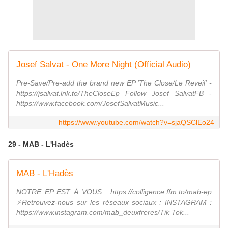
Josef Salvat - One More Night (Official Audio)
Pre-Save/Pre-add the brand new EP 'The Close/Le Reveil' -
https://jsalvat.lnk.to/TheCloseEp Follow Josef SalvatFB -
https://www.facebook.com/JosefSalvatMusic...
https://www.youtube.com/watch?v=sjaQSClEo24
29 - MAB - L'Hadès
MAB - L'Hadès
NOTRE EP EST À VOUS : https://colligence.ffm.to/mab-ep
⚡Retrouvez-nous sur les réseaux sociaux : INSTAGRAM :
https://www.instagram.com/mab_deuxfreres/Tik Tok...