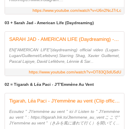
https://www.youtube.com/watch?v=U6n2NcJ7rLc
03 + Sarah Jad - American Life (Daydreaming)
SARAH JAD - AMERICAN LIFE (Daydreaming) - Official Video
EN]"AMERICAN LIFE"(daydreaming) official video (Lugan-
Lugan/Guillemet/Lefebvre).Starring Shag, Xavier Guillemet,
Pascal Lajoye, David Lefèbvre, Lénnie & Sar...
https://www.youtube.com/watch?v=OT83Q3dU5dU
02 = Tigarah & Léa Paci - J'T'Emmène Au Vent
Tigarah, Léa Paci - J't'emmène au vent (Clip officiel)
Ecoutez " J't'emmène au vent " ici // Listen to " J't'emmène
au vent " : https://tigarah.lnk.to/Jtemmene_au_ventここで"
J't'emmène au vent "（きみを風に連れて行く）を聞いてく...