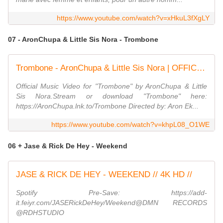
https://www.youtube.com/watch?v=xHkuL3fXgLY
07 - AronChupa & Little Sis Nora - Trombone
Trombone - AronChupa & Little Sis Nora | OFFICIAL VIDEO
Official Music Video for "Trombone" by AronChupa & Little
Sis Nora.Stream or download "Trombone" here:
https://AronChupa.lnk.to/Trombone Directed by: Aron Ek...
https://www.youtube.com/watch?v=khpL08_O1WE
06 + Jase & Rick De Hey - Weekend
JASE & RICK DE HEY - WEEKEND // 4K HD //
Spotify Pre-Save: https://add-
it.feiyr.com/JASERickDeHey/Weekend@DMN RECORDS
@RDHSTUDIO