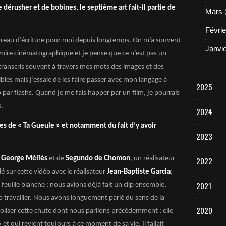
 dérusher et de bobines, le septième art fait-il partie de
Mars
Févrie
terreau d’écriture pour moi depuis longtemps. On m’a souvent
Janvi
voire cinématographique et je pense que ce n’est pas un
transcris souvent à travers mes mots des images et des
bles mais j’essaie de les faire passer avec mon langage à
2025
par flashs. Quand je me fais happer par un film, je pourrais
s.
2024
es de « Ta Gueule » et notamment du fait d’y avoir
2023
e
George Méliès
et de
Segundo de Chomon
, un réalisateur
2022
é sur cette vidéo avec le réalisateur
Jean-Baptiste Garcia
;
2021
euille blanche ; nous avions déjà fait un clip ensemble,
p travailler. Nous avons longuement parlé du sens de la
2020
oliser cette chute dont nous parlions précédemment ; elle
et qui revient toujours à ce moment de sa vie. Il fallait