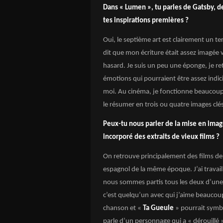
Dans « Lumen », tu parles de Gatsby, de
tes inspirations premières ?
Oui, le septième art est clairement un 
dit que mon écriture était assez imagée 
hasard. Je suis un peu une éponge, je re
émotions qui pourraient être assez indici
moi. Au cinéma, je fonctionne beaucoup 
le résumer en trois ou quatre images clé
Peux-tu nous parler de la mise en imag
incorporé des extraits de vieux films ?
On retrouve principalement des films d
espagnol de la même époque. J’ai travaill
nous sommes partis tous les deux d’une f
c’est quelqu’un avec qui j’aime beaucou
chanson et «
Ta Gueule
» pourrait symb
parle d’un personnage qui a « dérouillé » 