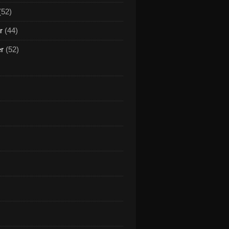
(52)
r
(44)
er
(52)