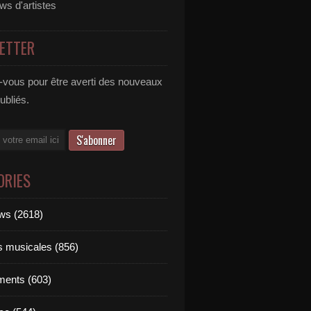
ews d'artistes
ETTER
vous pour être averti des nouveaux
publiés.
ORIES
ews (2618)
ts musicales (856)
ments (603)