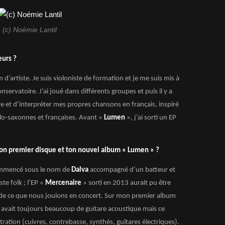
(c) Noémie Lantil
eurs ?
’artiste. Je suis violoniste de formation et je me suis mis à
nservatoire. J’ai joué dans différents groupes et puis il y a
ire et d’interpréter mes propres chansons en français, inspiré
lo-saxonnes et françaises. Avant «
Lumen
», j’ai sorti un EP
on premier disque et ton nouvel album « Lumen » ?
commencé sous le nom de
Dalva
accompagné d’un batteur et
ste folk ; l’EP «
Mercenaire
» sorti en 2013 aurait pu être
he de ce que nous jouions en concert. Sur mon premier album
 y avait toujours beaucoup de guitare acoustique mais ce
tration (cuivres, contrebasse, synthés, guitares électriques).