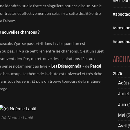
#Hit Dan
ne identité visuelle forte et singulière pour ce disque. Sur le
contrastes et effectivement en cela, il y a cette dualité entre
#spectac
de l’album.
#spectac
s nouvelles chansons ?
#spectac
bascule. Que se passe-t-il dans la vie quand on est
 pas…Il y a ce petit lien entre les chansons. C’est un sujet
ARCHI
 souvent derrière, on retrouve des inspirations liées aux
; je pense notamment au livre «
Les Désarçonnés
» de
Pascal
2026
e beaucoup. Le thème de la chute est universel et très riche
 dans tous les sens. Et puis on trouve toujours de la matière
Août
(
rage.
Juillet
Juin
(
Mai
(5
(c) Noémie Lantil
Avril
(