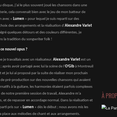
 du disque, j’ai le plus souvent joué les chansons dans une
terie, cela convenait bien avec le jeu de mon batteur de
on avec «
Lumen
» pour lequel je suis reparti sur des
choix des arrangements et la réalisation d’
Alexandre Varlet
algré quelques détours et des couleurs différentes, je
s la tradition du songwriter folk !
ce nouvel opus ?
 je travaillais avec un réalisateur.
Alexandre Varlet
est un
 après avoir partagé avec lui la scène de l’
O’Gib
à Montreuil
t je lui ai proposé par la suite de réaliser mon prochain
 de pré-production sur des nouvelles chansons qui avaient
atifs à la guitare, les harmonies étaient parfois complexes
À PRO
ors de notre première session de travail, Alexandre m’a
s, et de repasser en accordage normal. Dans la réalisation et
arti pris sur «
Lumen
» dès le début ; nous avons mis les
 la place aux mélodies de chant et aux arrangements.