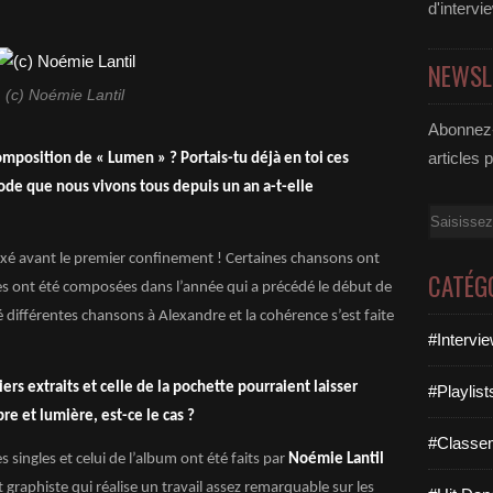
d'intervi
NEWSL
(c) Noémie Lantil
Abonnez-
articles 
composition de « Lumen » ? Portais-tu déjà en toi ces
de que nous vivons tous depuis un an a-t-elle
Email
ixé avant le premier confinement ! Certaines chansons ont
CATÉG
es ont été composées dans l’année qui a précédé le début de
 différentes chansons à Alexandre et la cohérence s’est faite
#Intervi
ers extraits et celle de la pochette pourraient laisser
#Playlis
e et lumière, est-ce le cas ?
#Classe
es singles et celui de l’album ont été faits par
Noémie Lantil
t graphiste qui réalise un travail assez remarquable sur les