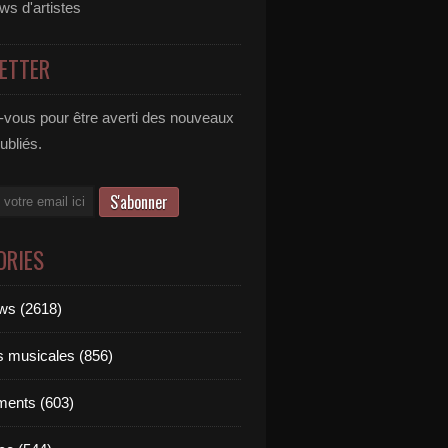
ews d'artistes
ETTER
vous pour être averti des nouveaux
publiés.
ORIES
ews (2618)
ts musicales (856)
ments (603)