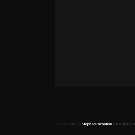
Voir le profil de
Steph Musicnation
sur le portail