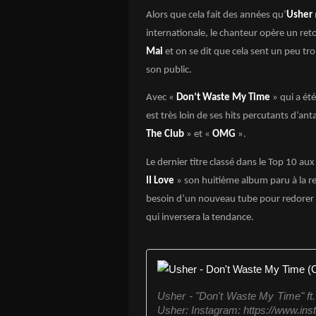
Alors que cela fait des années qu’
Usher
internationale, le chanteur opère un ret
Mai
et on se dit que cela sent un peu tr
son public.
Avec «
Don’t Waste My Time
» qui a ét
est très loin de ses hits percutants d’ant
The Club
» et «
OMG
».
Le dernier titre classé dans le Top 10 aux
II Love
» son huitième album paru à la re
besoin d’un nouveau tube pour redorer s
qui inversera la tendance.
Usher - "Don't Waste My Time" ft. 
Usher: Instagram: https://www.inst