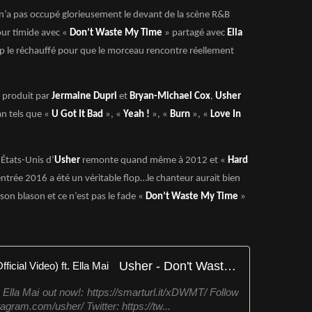
n’a pas occupé glorieusement le devant de la scène R&B
our timide avec «
Don’t Waste My Time
» partagé avec
Ella
op le réchauffé pour que le morceau rencontre réellement
é produit par
Jermaine Dupri
et
Bryan-Michael Cox
,
Usher
an tels que «
U Got It Bad
», «
Yeah !
», «
Burn
», «
Love In
 États-Unis d’
Usher
remonte quand même à 2012 et «
Hard
ntrée 2016 a été un véritable flop…le chanteur aurait bien
on blason et ce n’est pas le fade «
Don’t Waste My Time
»
Usher - Don't Waste My Time (Official Video) ft. Ella Mai
Ella Mai out now!: https://smarturl.it/xDWMT/ Follow
agram.com/usher/ Twitter: https://tw...