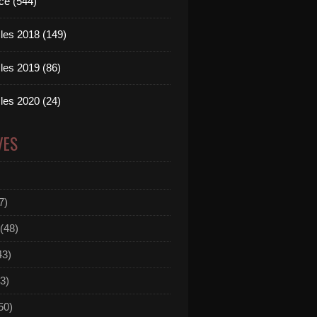
ce (544)
les 2018 (149)
les 2019 (86)
les 2020 (24)
VES
7)
(48)
43)
3)
50)