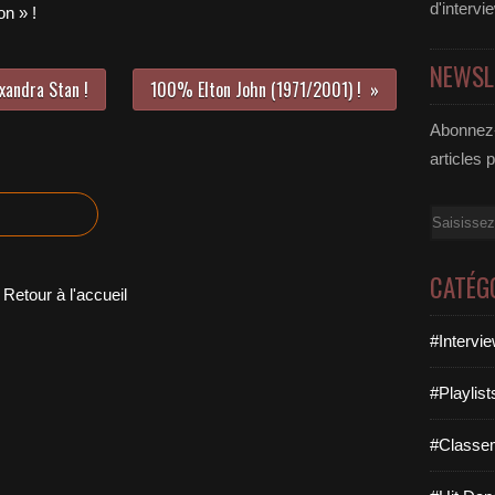
d'intervi
n » !
NEWSL
exandra Stan !
100% Elton John (1971/2001) !
Abonnez-
articles 
Email
CATÉG
Retour à l'accueil
#Intervi
#Playlis
#Classe