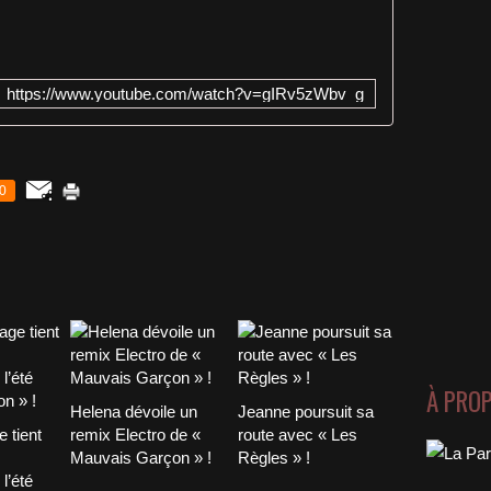
https://www.youtube.com/watch?v=gIRv5zWbv_g
0
À PRO
Helena dévoile un
Jeanne poursuit sa
 tient
remix Electro de «
route avec « Les
Mauvais Garçon » !
Règles » !
l’été