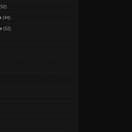
(52)
r
(44)
er
(52)