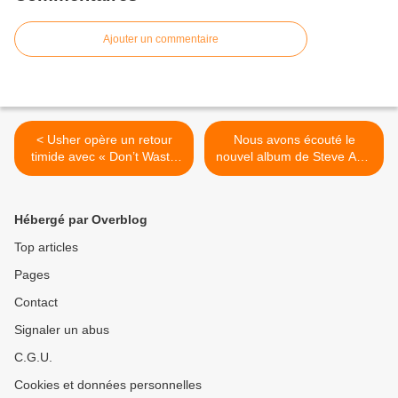
Ajouter un commentaire
< Usher opère un retour
Nous avons écouté le
timide avec « Don’t Waste
nouvel album de Steve Aoki
My Time » !
! >
Hébergé par Overblog
Top articles
Pages
Contact
Signaler un abus
C.G.U.
Cookies et données personnelles