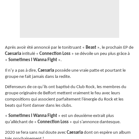
Après avoir été annoncé par le tonitruant «
Beast
», le prochain EP de
Caesaria
intitulé «
Connection Loss
» se dévoile un peu plus grâce à
«
Sometimes I Wanna Fight
».
Il n’y a pas à dire,
Caesaria
possède une vraie patte et pourtant le
groupe ne fait jamais dans la redite.
Défenseurs de ce qu’ils ont baptisé du Club Rock, les membres du
groupe originaire de Belfort mettent vraiment le feu avec leurs
compositions qui associent parfaitement l’énergie du Rock et les
beats qui font danser dans les clubs.
«
Sometimes I Wanna Fight
» est un deuxième extrait plus
qu’alléchant de «
Connection Loss
» qui s’annonce dantesque.
2020 se fera sans nul doute avec
Caesaria
dont on espère un album
très prochainement !