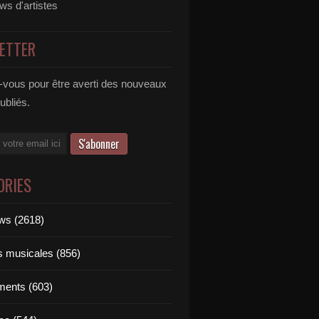
ews d'artistes
ETTER
vous pour être averti des nouveaux
publiés.
ORIES
ews (2618)
ts musicales (856)
ments (603)