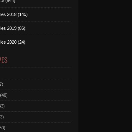
ce (544)
les 2018 (149)
les 2019 (86)
les 2020 (24)
VES
7)
(48)
43)
3)
50)