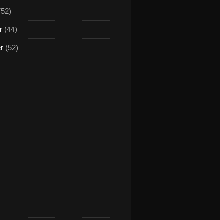
(52)
r
(44)
er
(52)