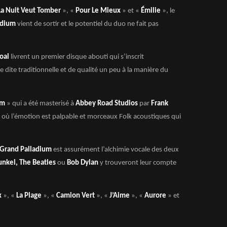
La Nuit Veut Tomber
», «
Pour Le Mieux
» et «
Émilie
», le
adium
vient de sortir et le potentiel du duo ne fait pas
oal
livrent un premier disque abouti qui s’inscrit
dite traditionnelle et de qualité un peu à la manière du
um
» qui a été masterisé à
Abbey Road Studios
par
Frank
 où l’émotion est palpable et morceaux Folk acoustiques qui
Grand Palladium
est assurément l’alchimie vocale des deux
nkel, The Beatles
ou
Bob Dylan
y trouveront leur compte
x
», «
La Plage
», «
Camion Vert
», «
J’Aime
», «
Aurore
» et