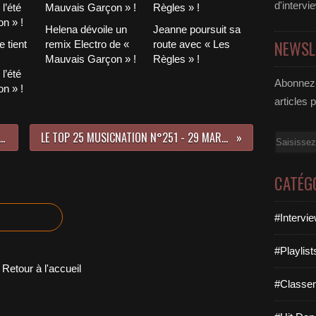
d'intervi
Helena dévoile un
Jeanne poursuit sa
NEWSL
 tient
remix Electro de «
route avec « Les
Mauvais Garçon » !
Règles » !
l’été
Abonnez-
n » !
articles 
z le nouveau titre de Caesaria !
LE TOP 25 MUSICNATION N°251 - 29 MARS 2020
Email
CATÉG
#Intervi
#Playlis
Retour à l'accueil
#Classe