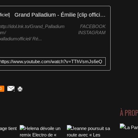
Grand Palladium - Émilie [clip officiel]
dol.lnk.to/Grand_Palladium FACEBOOK
om/grandpalladium/ INSTAGRAM
ladiumofficiel/ Ré...
https://www.youtube.com/watch?v=TThVsmJs6eQ
0
À PRO