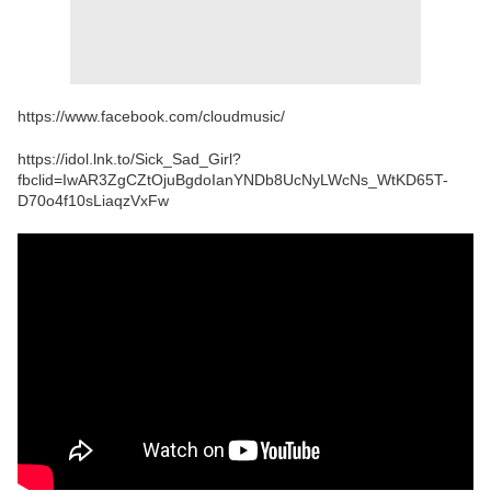
https://www.facebook.com/cloudmusic/
https://idol.lnk.to/Sick_Sad_Girl?
fbclid=IwAR3ZgCZtOjuBgdoIanYNDb8UcNyLWcNs_WtKD65T-
D70o4f10sLiaqzVxFw