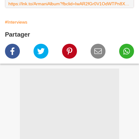
https://lnk.to/ArmaniAlbum?fbclid=IwAR2fGr0V1OdWTPn8Xss8ub8mu-sTwL7NeRLD1VyzaYYwAm0JNb68K90notM
#Interviews
Partager