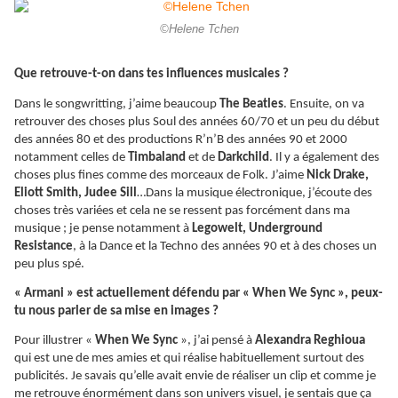
©Helene Tchen
Que retrouve-t-on dans tes influences musicales ?
Dans le songwritting, j’aime beaucoup
The Beatles
. Ensuite, on va
retrouver des choses plus Soul des années 60/70 et un peu du début
des années 80 et des productions R’n’B des années 90 et 2000
notamment celles de
Timbaland
et de
Darkchild
. Il y a également des
choses plus fines comme des morceaux de Folk. J’aime
Nick Drake,
Eliott Smith, Judee Sill
…Dans la musique électronique, j’écoute des
choses très variées et cela ne se ressent pas forcément dans ma
musique ; je pense notamment à
Legowelt, Underground
Resistance
, à la Dance et la Techno des années 90 et à des choses un
peu plus spé.
« Armani » est actuellement défendu par « When We Sync », peux-
tu nous parler de sa mise en images ?
Pour illustrer «
When We Sync
», j’ai pensé à
Alexandra Reghioua
qui est une de mes amies et qui réalise habituellement surtout des
publicités. Je savais qu’elle avait envie de réaliser un clip et comme je
me retrouve énormément dans son univers visuel, je sentais que ça