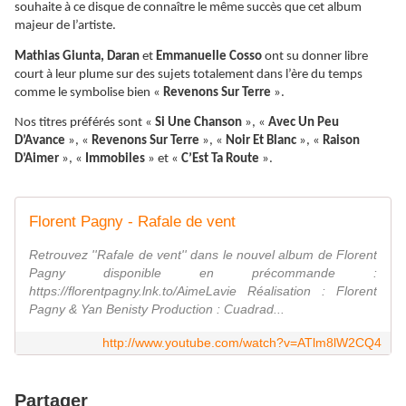
souhaite à ce disque de connaître le même succès que cet album
majeur de l’artiste.
Mathias Giunta, Daran
et
Emmanuelle Cosso
ont su donner libre
court à leur plume sur des sujets totalement dans l’ère du temps
comme le symbolise bien «
Revenons Sur Terre
».
Nos titres préférés sont «
Si Une Chanson
», «
Avec Un Peu
D’Avance
», «
Revenons Sur Terre
», «
Noir Et Blanc
», «
Raison
D’Aimer
», «
Immobiles
» et «
C’Est Ta Route
».
Florent Pagny - Rafale de vent
Retrouvez ''Rafale de vent'' dans le nouvel album de Florent
Pagny disponible en précommande :
https://florentpagny.lnk.to/AimeLavie Réalisation : Florent
Pagny & Yan Benisty Production : Cuadrad...
http://www.youtube.com/watch?v=ATlm8lW2CQ4
Partager