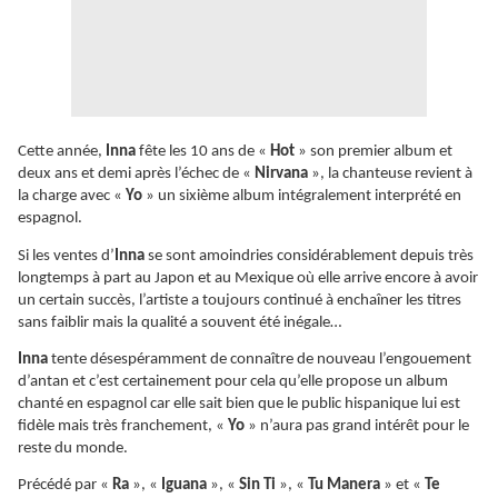
Cette année,
Inna
fête les 10 ans de «
Hot
» son premier album et
deux ans et demi après l’échec de «
Nirvana
», la chanteuse revient à
la charge avec «
Yo
» un sixième album intégralement interprété en
espagnol.
Si les ventes d’
Inna
se sont amoindries considérablement depuis très
longtemps à part au Japon et au Mexique où elle arrive encore à avoir
un certain succès, l’artiste a toujours continué à enchaîner les titres
sans faiblir mais la qualité a souvent été inégale…
Inna
tente désespéramment de connaître de nouveau l’engouement
d’antan et c’est certainement pour cela qu’elle propose un album
chanté en espagnol car elle sait bien que le public hispanique lui est
fidèle mais très franchement, «
Yo
» n’aura pas grand intérêt pour le
reste du monde.
Précédé par «
Ra
», «
Iguana
», «
Sin Ti
», «
Tu Manera
» et «
Te