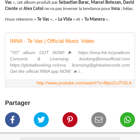
Vas
», cet album produit par
Sebastian Barac, Marcel Botezan, David
Ciente
et
Alex Cotoi
ne va pas inverser la tendance pour
Inna
; hélas.
Nous retenons «
Te Vas
», «
La Vida
» et «
Tu Manera
».
INNA - Te Vas | Official Music Video
"YO" album OUT NOW! ▶️ https://inna.lnk.to/yoalbum
Concerts & Licensing: booking@innaofficial.com
https://globalbooking.ro/inna licensing@globalrecords.com
Get the official INNA app NOW: 🔥 i...
http://www.youtube.com/watch?v=MpuZzJTt3LA
Partager